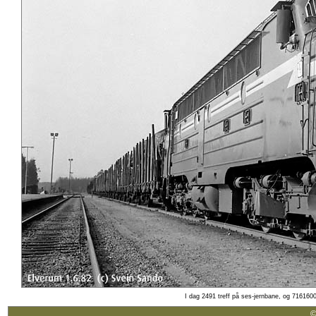
I dag 2491 treff på ses-jernbane, og 7161600
©