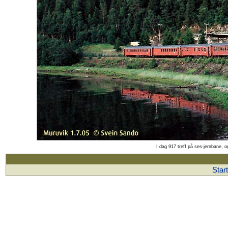
I dag 917 treff på ses-jernbane, 
Star