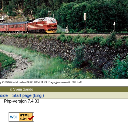
og 7160026 totalt siden 09.05.2004 11:49. Dagsgjennomsnitt: 881 treff ·
© Svein Sando
tside
Start page (Eng.)
·
·
Php-versjon 7.4.33