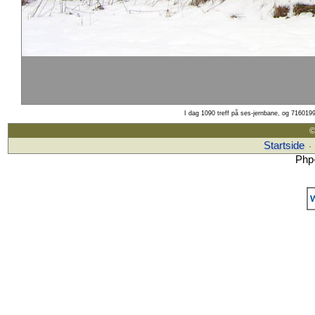
I dag 1090 treff på ses-jernbane, og 7160199
©
Startside
·
Php-