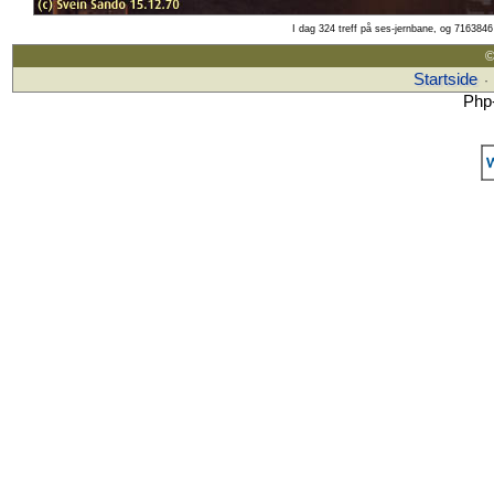
I dag 324 treff på ses-jernbane, og 7163846 
©
Startside
·
Php-