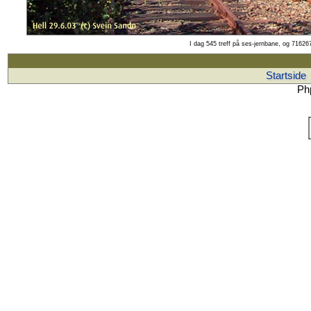
I dag 545 treff på ses-jernbane, og 716267
Startside
Php