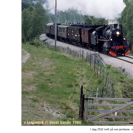
I dag 2532 treff på ses-jernbane, 