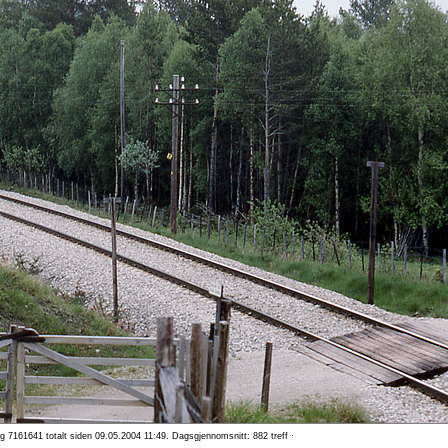
og 7161641 totalt siden 09.05.2004 11:49. Dagsgjennomsnitt: 882 treff ·