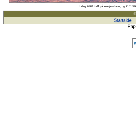
I dag 2698 treff på ses-jernbane, og 7161807
©
Startside
·
Php-