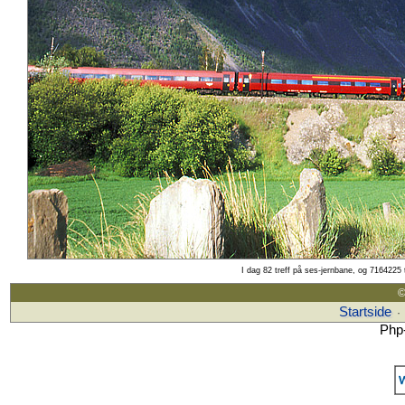
I dag 82 treff på ses-jernbane, og 7164225 
©
Startside
·
Php-