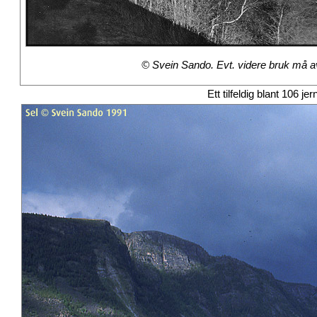
© Svein Sando. Evt. videre bruk må avt
Ett tilfeldig blant 106 je