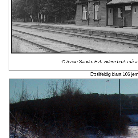
© Svein Sando. Evt. videre bruk må avt
Ett tilfeldig blant 106 je