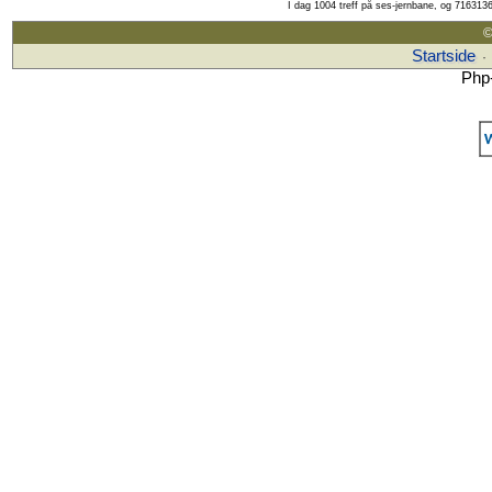
I dag 1004 treff på ses-jernbane, og 7163136
©
Startside
·
Php-