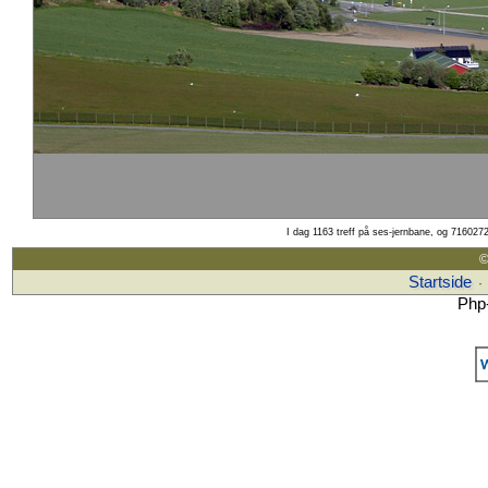
I dag 1163 treff på ses-jernbane, og 7160272
©
Startside
·
Php-