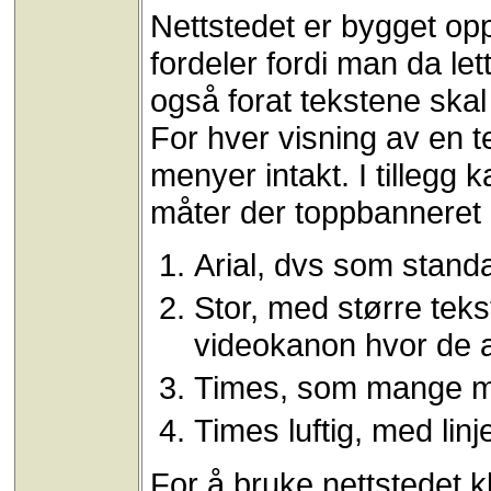
Nettstedet er bygget opp
fordeler fordi man da le
også forat tekstene skal
For hver visning av en t
menyer intakt. I tillegg 
måter der toppbanneret 
Arial, dvs som stan
Stor, med større teks
videokanon hvor de a
Times, som mange men
Times luftig, med lin
For å bruke nettstedet 