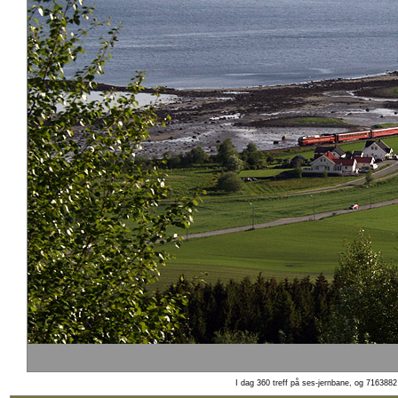
I dag 360 treff på ses-jernbane, og 7163882 