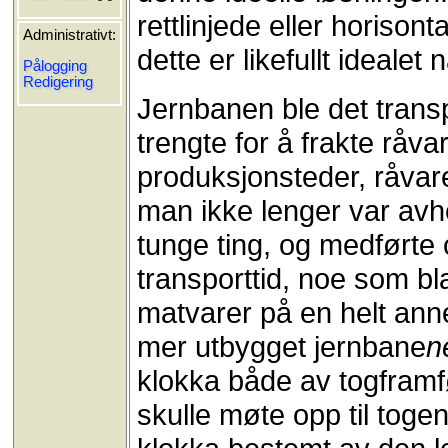
rettlinjede eller horisont
Administrativt:
dette er likefullt idealet
Pålogging
Redigering
Jernbanen ble det trans
trengte for å frakte råv
produksjonsteder, råvar
man ikke lenger var avh
tunge ting, og medførte 
transporttid, noe som bl
matvarer på en helt anne
mer utbygget jernbane
n
klokka både av togframf
skulle møte opp til togen