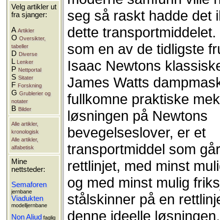
Velg artikler ut
seg så raskt hadde det i
fra sjanger:
dette transportmiddelet.
A
Artikler
O
Oversikter,
som en av de tidligste f
tabeller
D
Diverse
L
Isaac Newtons klassiske
Lenker
P
Nettportal
S
James Watts dampmask
Sitater
F
Forskning
G
Grublerier og
fullkomne praktiske mek
notater
B
Bilder
løsningen på Newtons
Alle artikler,
bevegelseslover, er et
kronologisk
Alle artikler,
transportmiddel som går
alfabetisk
rettlinjet, med minst muli
Mine
nettsteder:
og med minst mulig friks
Semaforen
jernbane
stålskinner på en rettlin
Viadukten
modelljernbane
denne ideelle løsningen
Non Aliud
faglig