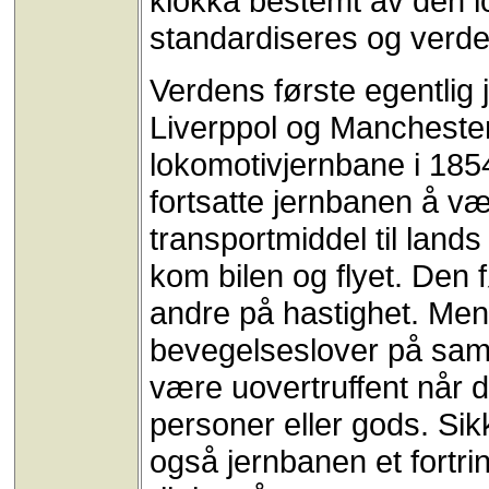
klokka bestemt av den lo
standardiseres og verden
Verdens første egentlig
Liverppol og Manchester.
lokomotivjernbane i 1854
fortsatte jernbanen å 
transportmiddel til lan
kom bilen og flyet. Den 
andre på hastighet. Men
bevegelseslover på sam
være uovertruffent når d
personer eller gods. Si
også jernbanen et fortri