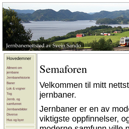
Hovedemner
Semaforen
Allment om
jernbane
Jernbanehistorie
Velkommen til mitt nett
Baner
Lok & vogner
jernbaner.
Tog
Jernb. og
samfunnet
Jernbaner er en av mod
Jernbanebilder
Diverse
viktigste oppfinnelser, o
Hus og byer
moderne samfunn ville n