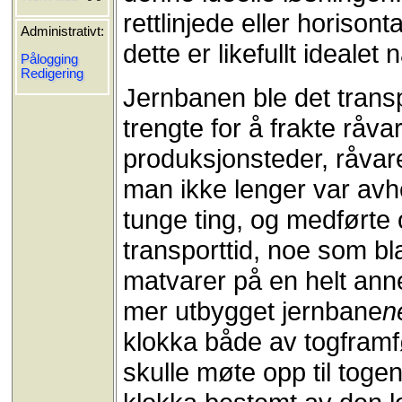
rettlinjede eller horisont
Administrativt:
dette er likefullt idealet
Pålogging
Redigering
Jernbanen ble det trans
trengte for å frakte råv
produksjonsteder, råvar
man ikke lenger var avh
tunge ting, og medførte 
transporttid, noe som bl
matvarer på en helt anne
mer utbygget jernbane
n
klokka både av togframf
skulle møte opp til togen