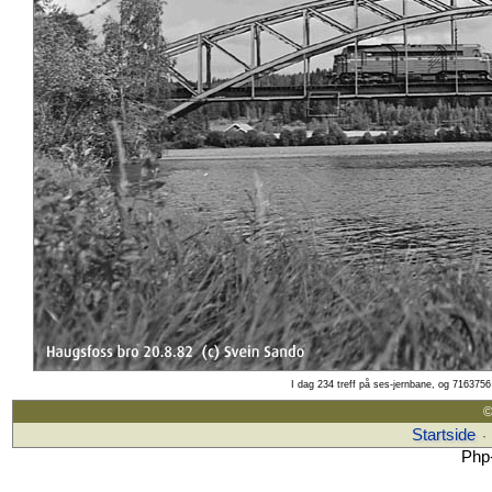
I dag 234 treff på ses-jernbane, og 7163756 
©
Startside
·
Php-