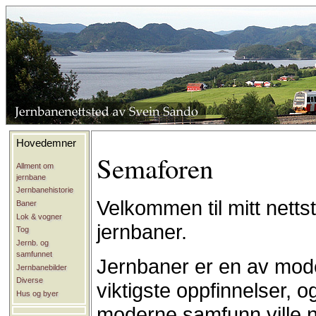
Hovedemner
Semaforen
Allment om
jernbane
Jernbanehistorie
Velkommen til mitt nett
Baner
Lok & vogner
jernbaner.
Tog
Jernb. og
samfunnet
Jernbaner er en av mod
Jernbanebilder
Diverse
viktigste oppfinnelser, o
Hus og byer
moderne samfunn ville n