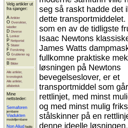
Velg artikler ut
seg så raskt hadde det i
fra sjanger:
dette transportmiddelet.
A
Artikler
O
Oversikter,
som en av de tidligste f
tabeller
D
Diverse
L
Isaac Newtons klassiske
Lenker
P
Nettportal
S
James Watts dampmask
Sitater
F
Forskning
G
Grublerier og
fullkomne praktiske mek
notater
B
Bilder
løsningen på Newtons
Alle artikler,
bevegelseslover, er et
kronologisk
Alle artikler,
transportmiddel som går
alfabetisk
rettlinjet, med minst muli
Mine
nettsteder:
og med minst mulig friks
Semaforen
jernbane
stålskinner på en rettlin
Viadukten
modelljernbane
denne ideelle løsningen
Non Aliud
faglig