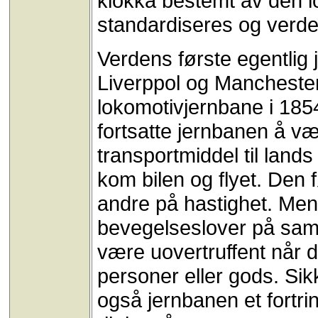
klokka bestemt av den lo
standardiseres og verden
Verdens første egentlig
Liverppol og Manchester.
lokomotivjernbane i 1854
fortsatte jernbanen å 
transportmiddel til lan
kom bilen og flyet. Den 
andre på hastighet. Men
bevegelseslover på sam
være uovertruffent når d
personer eller gods. Si
også jernbanen et fortri