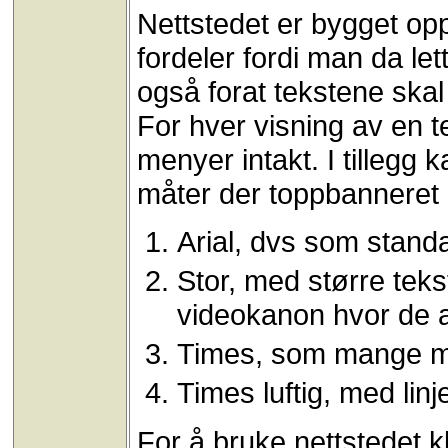
Nettstedet er bygget opp
fordeler fordi man da le
også forat tekstene skal
For hver visning av en t
menyer intakt. I tillegg 
måter der toppbanneret 
Arial, dvs som stan
Stor, med større teks
videokanon hvor de a
Times, som mange men
Times luftig, med lin
For å bruke nettstedet 