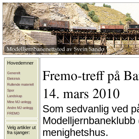
Hovedemner
Fremo-treff på Ba
Generelt
Elektrisk
Rullende materiell
14. mars 2010
Spor
Landskap
Mine MJ-anlegg
Som sedvanlig ved på
Andre MJ-anlegg
FREMO
Modelljernbaneklubb 
Velg artikler ut
menighetshus.
fra sjanger: