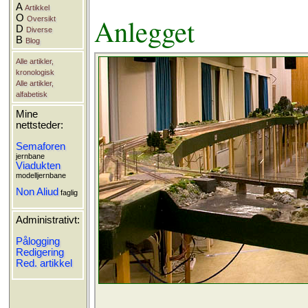
A
Artikkel
Anlegget
O
Oversikt
D
Diverse
B
Blog
Alle artikler,
kronologisk
Alle artikler,
alfabetisk
Mine
nettsteder:
Semaforen
jernbane
Viadukten
modelljernbane
Non Aliud
faglig
Administrativt:
Pålogging
Redigering
Red. artikkel