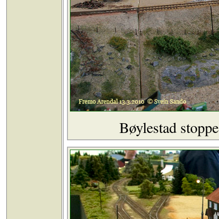
Bøylestad stoppe