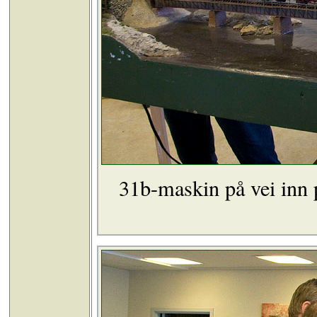
31b-maskin på vei inn p