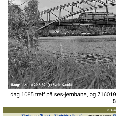
I dag 1085 treff på ses-jernbane, og 716019
8
© Sv
Start page (Eng.)
Startside (Norw.)
S