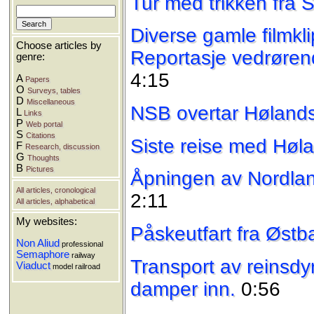
Tur med trikken fra So
Diverse gamle filmkli
Choose articles by
Reportasje vedrøren
genre:
4:15
A
Papers
O
Surveys, tables
D
Miscellaneous
NSB overtar Høland
L
Links
P
Web portal
S
Citations
Siste reise med Hø
F
Research, discussion
G
Thoughts
B
Pictures
Åpningen av Nordla
All articles, cronological
2:11
All articles, alphabetical
My websites:
Påskeutfart fra Østb
Non Aliud
professional
Semaphore
railway
Transport av reinsdyr
Viaduct
model railroad
damper inn.
0:56