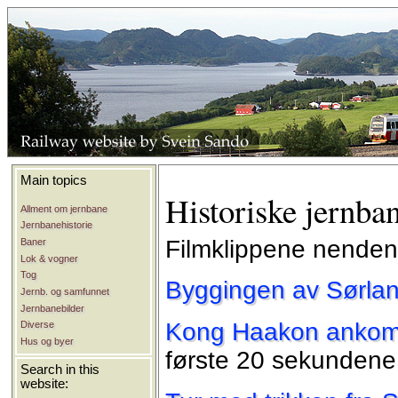
Main topics
Historiske jernba
Allment om jernbane
Jernbanehistorie
Filmklippene nendenf
Baner
Lok & vogner
Tog
Byggingen av Sørla
Jernb. og samfunnet
Jernbanebilder
Kong Haakon ankomm
Diverse
Hus og byer
første 20 sekundene
Search in this
website: