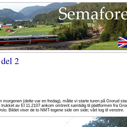
 del 2
m morgenen (dette var en fredag), måtte vi starte turen på Grorud st
rukket av El 11.2107 ankom omtrent samtidig til plattformen fra Gror
slo. Bildet viser de to NMT-togene side om side; vårt tog til venstre.