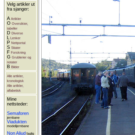
Velg artikler ut
fra sjanger:
A
Artikler
O
Oversikter,
tabeller
D
Diverse
L
Lenker
P
Nettportal
S
Sitater
F
Forskning
G
Grublerier og
notater
B
Bilder
Alle artikler,
kronologisk
Alle artikler,
alfabetisk
Mine
nettsteder:
Semaforen
jernbane
Viadukten
modelljernbane
Non Aliud
faglig