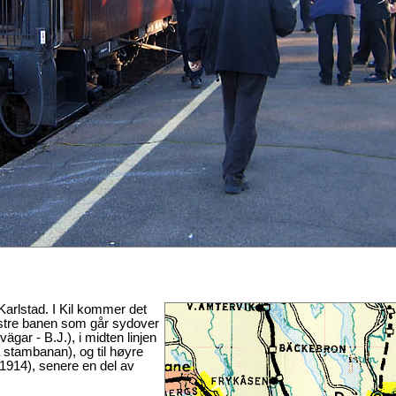
 Karlstad. I Kil kommer det
enstre banen som går sydover
gar - B.J.), i midten linjen
 stambanan), og til høyre
(1914), senere en del av