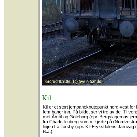
Kil
Kil er et stort jernbaneknutepunkt nord-vest for
fem baner inn. På bildet ser vi tre av de. Til v
mot Åmål og Göteborg (opr. Bergslagernas jernvä
fra Charlottenberg som vi kjørte på (Nordvestra
linjen fra Torsby (opr. Kil-Fryksdalens Järnväg 
B.J.):