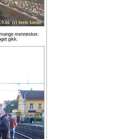
r mange mennesker.
oget gikk.