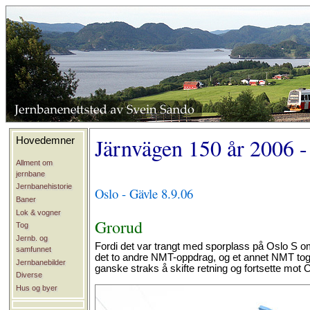
Järnvägen 150 år 2006 -
Hovedemner
Allment om
jernbane
Jernbanehistorie
Oslo - Gävle 8.9.06
Baner
Lok & vogner
Grorud
Tog
Jernb. og
Fordi det var trangt med sporplass på Oslo S o
samfunnet
det to andre NMT-oppdrag, og et annet NMT tog t
Jernbanebilder
ganske straks å skifte retning og fortsette mot O
Diverse
Hus og byer