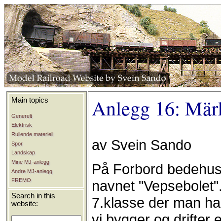
Anlegg 16: Märk
Main topics
Generelt
Elektrisk
Rullende materiell
av Svein Sando
Spor
Landskap
Mine MJ-anlegg
På Forbord bedehus 
Andre MJ-anlegg
FREMO
navnet "Vepsebolet". 
Search in this
7.klasse der man har 
website:
vi bygger og drifter