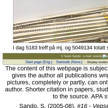
I dag 5183 treff på mj, og 5049134 totalt
© Svein Sando - e-mail: ssando
Start page (Eng.)
Startside (Norw.)
·
· ·
Display modes
The content of this webpage is subjec
gives the author all publications wrig
pictures, completely or partly, can on
author. Shorter citation in papers, stu
to the source. APA s
Sando, S. (2005-08).
#16 - Veps