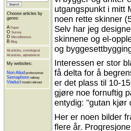
utgangspunkt i mitt Mä
Choose articles by
noen rette skinner (
genre:
Selv har jeg designe
A
Paper
O
Survey
skinnene og el-oppl
D
Miscellaneous
B
Blog
og byggesettbygging
All articles, cronological
All articles, alphabetical
Interessen er stor bl
My websites:
få delta for å begre
Non Aliud
professional
Semaphore
railway
er det plass til 10-
Viaduct
model railroad
gjøre noe fornuftig 
entydig: "gutan kjør
Her er noen bilder fr
flere år. Progresjone