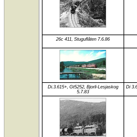
26c 411, Stuguflåten 7.6.86
Di.3.615+, Gt5252, Bjorli-Lesjaskog
Di 3.
5.7.83