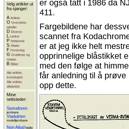
er også tatt i 1986 da
Velg artikler ut
fra sjanger:
411.
A
Artikler
O
Oversikter,
Fargebildene har dessverr
tabeller
D
Diverse
scannet fra Kodachrome 
L
Lenker
P
Nettportal
er at jeg ikke helt mestr
S
Sitater
F
Forskning
opprinnelige blåstikket e
G
Grublerier og
notater
med den følge at himmel
B
Bilder
får anledning til å prøve
Alle artikler,
kronologisk
Alle artikler,
opp dette.
alfabetisk
Mine
nettsteder:
Semaforen
jernbane
Viadukten
modelljernbane
Non Aliud
faglig