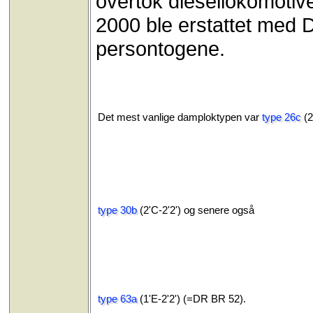
overtok diesellokomotiv
2000 ble erstattet med 
persontogene.
Det mest vanlige damploktypen var
type 26c
(2
type 30b
(2'C-2'2') og senere også
type 63a
(1'E-2'2') (=DR BR 52).