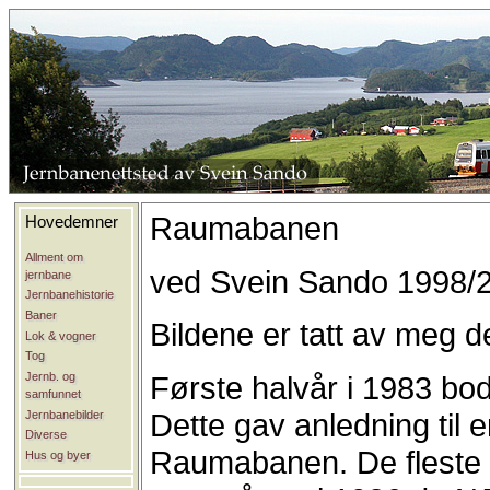
Raumabanen
Hovedemner
Allment om
ved Svein Sando 1998/
jernbane
Jernbanehistorie
Baner
Bildene er tatt av meg d
Lok & vogner
Tog
Jernb. og
Første halvår i 1983 b
samfunnet
Dette gav anledning til 
Jernbanebilder
Diverse
Raumabanen. De fleste b
Hus og byer