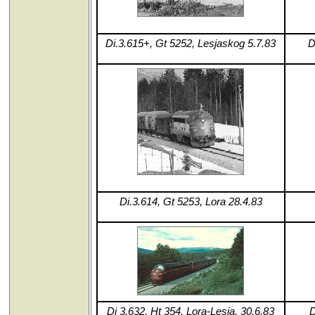
Di.3.615+, Gt 5252, Lesjaskog 5.7.83
D
Di.3.614, Gt 5253, Lora 28.4.83
Di 3.632, Ht 354, Lora-Lesja, 30.6.83
D