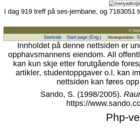
I dag 919 treff på ses-jernbane, og 7163051 
© Sv
Startside
Start page (Eng.)
S
·
· ·
Visningsmåter:
Innholdet på denne nettsiden er un
opphavsmannens eiendom. All offentlig 
kan kun skje etter forutgående fores
artikler, studentoppgaver o.l. kan i
nettsiden kan føres opp i
Sando, S. (1998/2005).
Rau
https://www.sando.c
Php-ve