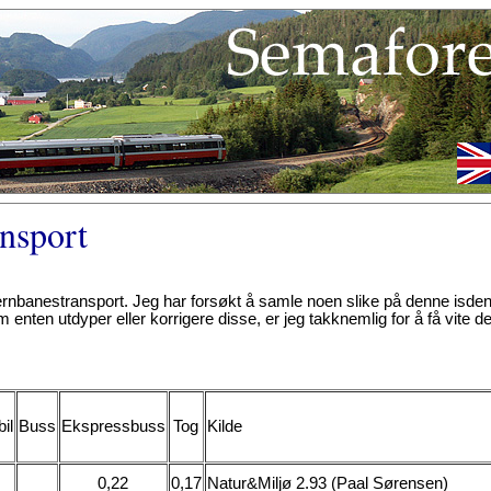
ansport
 jernbanestransport. Jeg har forsøkt å samle noen slike på denne isden
nten utdyper eller korrigere disse, er jeg takknemlig for å få vite de
il
Buss
Ekspressbuss
Tog
Kilde
0,22
0,17
Natur&Miljø 2.93 (Paal Sørensen)