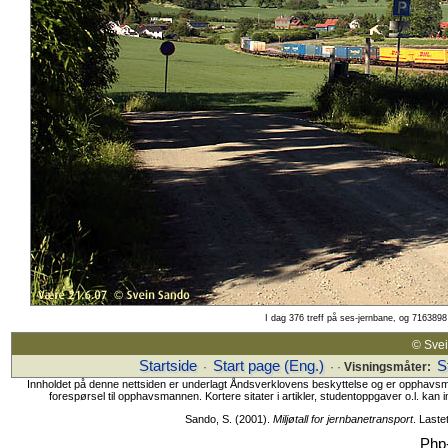
I dag 376 treff på ses-jernbane, og 7163898 
© Sv
Startside
Start page (Eng.)
S
·
· ·
Visningsmåter:
Innholdet på denne nettsiden er underlagt Åndsverklovens beskyttelse og er opphavsmanne
forespørsel til opphavsmannen. Kortere sitater i artikler, studentoppgaver o.l. kan i
Sando, S. (2001).
Miljøtall for jernbanetransport
. Last
Php-