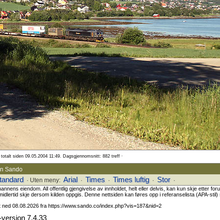
totalt siden 09.05.2004 11:49. Dagsgjennomsnitt: 882 treff ·
ein Sando
tandard
Arial
Times
Times luftig
Stor
· Uten meny:
·
·
·
·
ns eiendom. All offentlig gjengivelse av innholdet, helt eller delvis, kan kun skje etter fo
midlertid skje dersom kilden oppgis. Denne nettsiden kan føres opp i referanselista (APA-stil) s
et ned 08.08.2026 fra https://www.sando.co/index.php?vis=187&nid=2
versjon 7.4.33