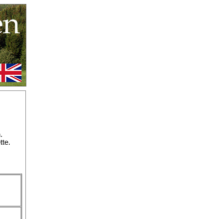
.
tte.