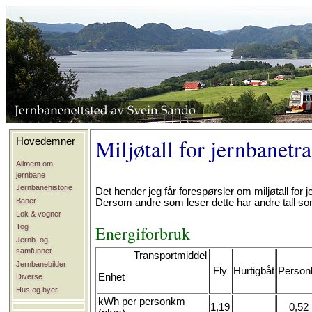
Miljøtall for jernbanetr
Hovedemner
Allment om
jernbane
Jernbanehistorie
Det hender jeg får forespørsler om miljøtall for
Baner
Dersom andre som leser dette har andre tall som e
Lok & vogner
Energiforbruk
Tog
Jernb. og
samfunnet
Transportmiddel
Jernbanebilder
Fly
Hurtigbåt
Personb
Enhet
Diverse
Hus og byer
kWh per personkm
1,19
0,52