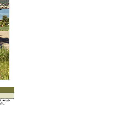
rutgående
lik: