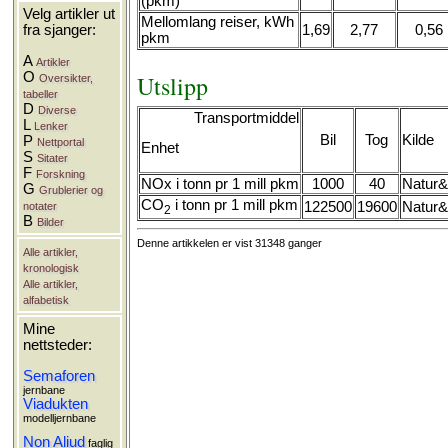
(pkm)
Velg artikler ut
Mellomlang reiser, kWh
1,69
2,77
0,56
fra sjanger:
pkm
A
Artikler
O
Utslipp
Oversikter,
tabeller
D
Diverse
Transportmiddel
L
Lenker
Bil
Tog
Kilde
P
Nettportal
Enhet
S
Sitater
F
Forskning
NOx i tonn pr 1 mill pkm
1000
40
Natur&
G
Grublerier og
CO
i tonn pr 1 mill pkm
122500
19600
Natur&
notater
2
B
Bilder
Denne artikkelen er vist 31348 ganger
Alle artikler,
kronologisk
Alle artikler,
alfabetisk
Mine
nettsteder:
Semaforen
jernbane
Viadukten
modelljernbane
Non Aliud
faglig