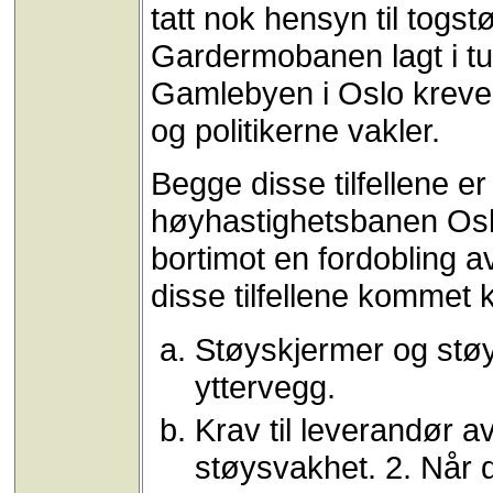
tatt nok hensyn til togst
Gardermobanen lagt i t
Gamlebyen i Oslo krever
og politikerne vakler.
Begge disse tilfellene e
høyhastighetsbanen Os
bortimot en fordobling a
disse tilfellene kommet k
Støyskjermer og støy
yttervegg.
Krav til leverandør 
støysvakhet. 2. Når 