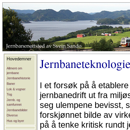
Jernbaneteknologie
Hovedemner
Allment om
jernbane
Jernbanehistorie
I et forsøk på å etablere
Baner
Lok & vogner
jernbanedrift ut fra milj
Tog
Jernb. og
seg ulempene bevisst, sli
samfunnet
Jernbanebilder
forskjønnet bilde av vir
Diverse
Hus og byer
på å tenke kritisk rundt 