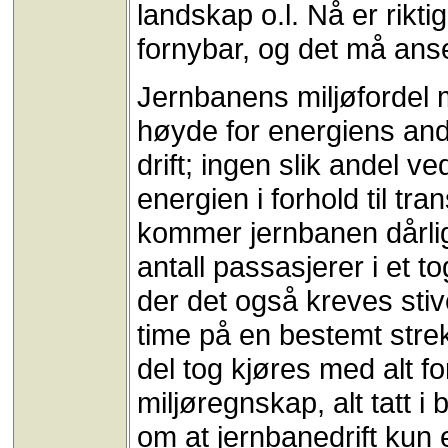
landskap o.l. Nå er rikt
fornybar, og det må ans
Jernbanens miljøfordel 
høyde for energiens and
drift; ingen slik andel v
energien i forhold til tra
kommer jernbanen dårlig
antall passasjerer i et tog
der det også kreves stiv
time på en bestemt strek
del tog kjøres med alt for
miljøregnskap, alt tatt i 
om at jernbanedrift ku