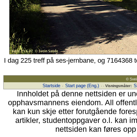
I dag 225 treff på ses-jernbane, og 7164368 
© Sv
Startside
Start page (Eng.)
S
·
· ·
Visningsmåter:
Innholdet på denne nettsiden er un
opphavsmannens eiendom. All offentlig 
kan kun skje etter forutgående fores
artikler, studentoppgaver o.l. kan i
nettsiden kan føres opp i