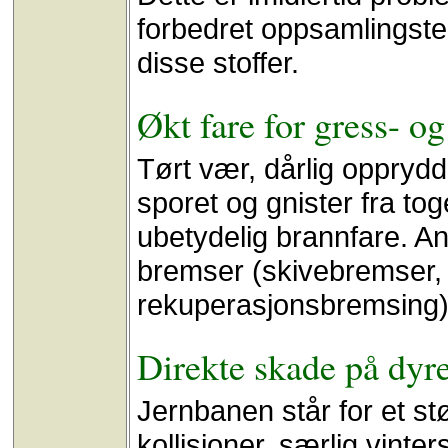
forbedret oppsamlingste
disse stoffer.
Økt fare for gress- o
Tørt vær, dårlig oppryd
sporet og gnister fra to
ubetydelig brannfare. An
bremser (skivebremser,
rekuperasjonsbremsing)
Direkte skade på dyre
Jernbanen står for et stø
kollisjoner, særlig vinte