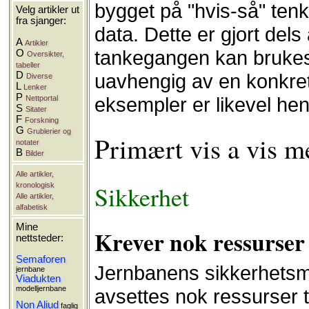
bygget på "hvis-så" tenk
Velg artikler ut
fra sjanger:
data. Dette er gjort dels
A
Artikler
tankegangen kan brukes
O
Oversikter,
tabeller
D
uavhengig av en konkret
Diverse
L
Lenker
P
eksempler er likevel hen
Nettportal
S
Sitater
F
Forskning
G
Grublerier og
Primært vis a vis m
notater
B
Bilder
Alle artikler,
Sikkerhet
kronologisk
Alle artikler,
alfabetisk
Mine
Krever nok ressurser 
nettsteder:
Semaforen
Jernbanens sikkerhetsme
jernbane
Viadukten
modelljernbane
avsettes nok ressurser t
Non Aliud
faglig