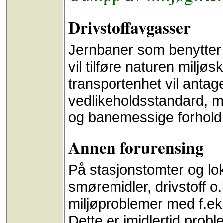
Drivstoffavgasser
Jernbaner som benytter se
vil tilføre naturen milj
transportenhet vil antag
vedlikeholdsstandard, 
og banemessige forhold
Annen forurensing
På stasjonstomter og loko
smøremidler, drivstoff o
miljøproblemer med f.ek
Dette er imidlertid prob