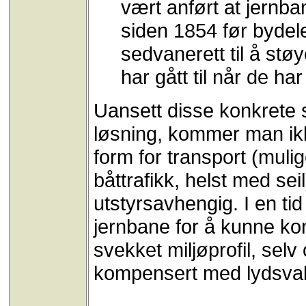
vært anført at jernb
siden 1854 før bydel
sedvanerett til å st
har gått til når de har
Uansett disse konkrete 
løsning, kommer man ikke
form for transport (muli
båttrafikk, helst med sei
utstyrsavhengig. I en t
jernbane for å kunne ko
svekket miljøprofil, se
kompensert med lydsvak