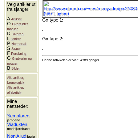
Velg artikler ut
fra sjanger:
A
Artikler
Gx type 1:
O
Oversikter,
tabeller
D
Diverse
L
Gx type 2:
Lenker
P
Nettportal
S
Sitater
F
Forskning
G
Grublerier og
Denne artikkelen er vist 54389 ganger
notater
B
Bilder
Alle artikler,
kronologisk
Alle artikler,
alfabetisk
Mine
nettsteder:
Semaforen
jernbane
Viadukten
modelljernbane
Non Aliud
faglig