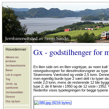
Gx - godstilhenger for 
Hovedemner
Allment om
jernbane
Jernbanehistorie
En liten side om en liten vogntype, av noen kal
Baner
reisegodsvogner for dieselmotorvogner av type 
Strømmens Værksted og veide 2,5 tonn. Denne fi
Lok & vogner
men egentlig burde type 2 vært delt i to typer 
Tog
veide 2,0 tonn, mens de resterende 12 ble bygg
Jernb. og
type 2; de 8 første i 1950 og de 12 siste i 1952. V
samfunnet
Nedenfor vises typetegningen for begge typene s
Jernbanebilder
Diverse
Hus og byer