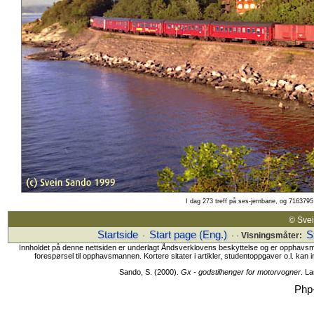
I dag 273 treff på ses-jernbane, og 7163795 
© Sv
Startside
Start page (Eng.)
S
·
· ·
Visningsmåter:
Innholdet på denne nettsiden er underlagt Åndsverklovens beskyttelse og er opphavsmanne
forespørsel til opphavsmannen. Kortere sitater i artikler, studentoppgaver o.l. kan i
Sando, S. (2000).
Gx - godstilhenger for motorvogner
. L
Php-