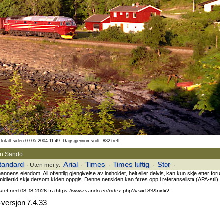
totalt siden 09.05.2004 11:49. Dagsgjennomsnitt: 882 treff ·
ein Sando
tandard
Arial
Times
Times luftig
Stor
· Uten meny:
·
·
·
·
ns eiendom. All offentlig gjengivelse av innholdet, helt eller delvis, kan kun skje etter fo
midlertid skje dersom kilden oppgis. Denne nettsiden kan føres opp i referanselista (APA-stil) s
astet ned 08.08.2026 fra https://www.sando.co/index.php?vis=183&nid=2
versjon 7.4.33