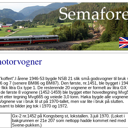
motorvogner
t "koffert".I årene 1946-53 bygde NSB 21 slik små godsvogner til bruk
6 og 7 (senere BM86 og BM87). Den første, nr.1451, ble bygget i 19
kk litra Gx type 1. De resterende 20 vognene er formelt av litra GX 
da de første 8 vognene (1452-1459) ble bygget etter hovedtegning Mvg
et etter tegning Mvg665 og veiede 3,0 tonn. Høka bygde alle vognene
ognene var i bruk til ut på 1970-tallet, men var lite i bruk på slutten.
amt to bilder jeg tok i 1970 og 1972.
Gx-2 nr.1452 på Kongsberg st, lokstallen. 3.juli 1970. (Loket i
bakgrunnen er 21e 207 som nettopp hadde kommet ned med
Svene-pukken.)