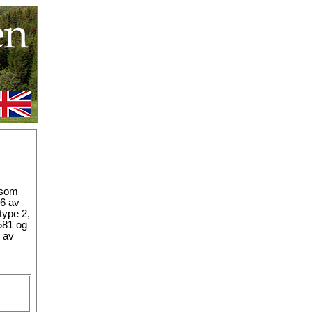
 som
46 av
type 2,
581 og
 av