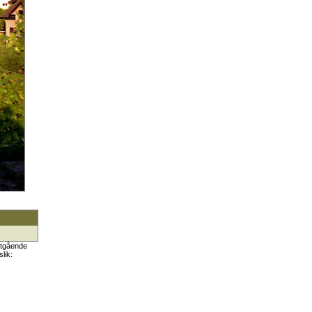
rutgående
lik: