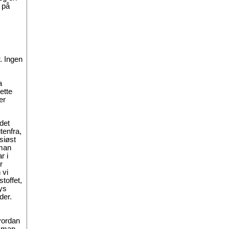
 på
r. Ingen
a
ette
er
 det
tenfra,
siøst
 man
r i
r
 vi
toffet,
ys
der.
hvordan
n man