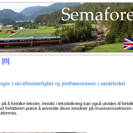
e
[0]
ger i sin allminnelighet og jernbanemuseer i særdeleshet
 på å fortolke tekster. Innsikt i teksttolkning kan også utvides til fortol
n vil forfatteren prøve å anvende disse innsikter på museumssektoren 
 utformes.