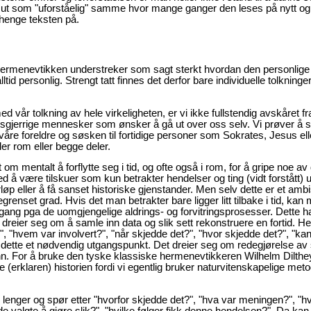
s ut som "uforståelig" samme hvor mange ganger den leses på nytt og
 henge teksten på.
k? Hermenevtikken understreker som sagt sterkt hvordan den personlige
ltid personlig. Strengt tatt finnes det derfor bare individuelle tolkninge
 vår tolkning av hele virkeligheten, er vi ikke fullstendig avskåret fr
sgjerrige mennesker som ønsker å gå ut over oss selv. Vi prøver å s
våre foreldre og søsken til fortidige personer som Sokrates, Jesus ell
ler rom eller begge deler.
om mentalt å forflytte seg i tid, og ofte også i rom, for å gripe noe av
 være tilskuer som kun betrakter hendelser og ting (vidt forstått) u
rløp eller å få sanset historiske gjenstander. Men selv dette er et ambi
begrenset grad. Hvis det man betrakter bare ligger litt tilbake i tid, kan
ng pga de uomgjengelige aldrings- og forvitringsprosesser. Dette ha
 dreier seg om å samle inn data og slik sett rekonstruere en fortid. He
 "hvem var involvert?", "når skjedde det?", "hvor skjedde det?", "kan
 er dette et nødvendig utgangspunkt. Det dreier seg om redegjørelse av s
 trinn. For å bruke den tyske klassiske hermenevtikkeren Wilhelm Dilthe
 (erklaren) historien fordi vi egentlig bruker naturvitenskapelige meto
g lenger og spør etter "hvorfor skjedde det?", "hva var meningen?", "
 de valgte å gjøre slik?", "hvilke følger fikk denne hendelsen?". Da ka