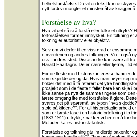
helhetsforståelse. Da vil en tekst kunne skyve
nytt fordi vi mangler et minstemål av knagger å
Forståelse av hva?
Hva vil det så si å forstå eller tolke et uttryk
forforståelsen former inntrykket. En tolkning er al
tolkning er autoritativ eller objektiv.
Selv om vi derfor til en viss grad er ensomme med
omverdenen og andres tolkninger. Vi er også ny
oss i andres sted. Disse andre kan være alt fra 
Harald Haarfagre. De er nære eller fjerne, i tid el
For de fleste med historisk interesse handler det 
som skjedde der og da. Hvis man nøyer seg med å
holder det med å få referert det ytre handlingsfo
prosjekt som i de fleste tilfeller bare kan skje i 
ikke sanse på nytt de samme tingene som den ga
første omgang lite med forståelse å gjøre. Dette
svares det på spørsmål av typen "hva skjedde?",
stole på kildene?". For all historiefaglig arbeid
som er første fase i en historiefortolkning i to
(1833-1911) uttrykk, snakker vi her om å forklare
Metoden kalles historisk-kritisk.
Forståelse og tolkning går imidlertid bakenfor o
kunne han handle slik?", "hva var årsaken til at