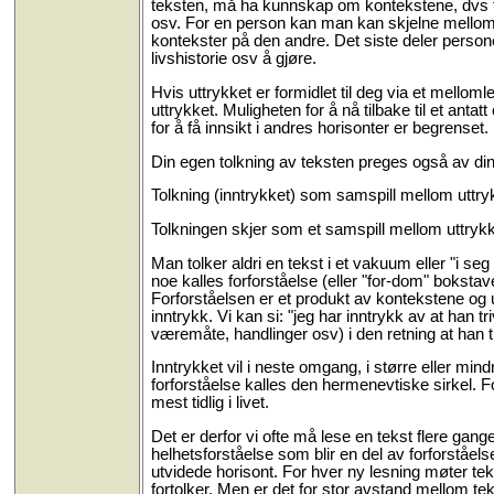
teksten, må ha kunnskap om kontekstene, dvs forf
osv. For en person kan man kan skjelne mellom p
kontekster på den andre. Det siste deler pers
livshistorie osv å gjøre.
Hvis uttrykket er formidlet til deg via et mellom
uttrykket. Muligheten for å nå tilbake til et anta
for å få innsikt i andres horisonter er begrenset.
Din egen tolkning av teksten preges også av din
Tolkning (inntrykket) som samspill mellom uttryk
Tolkningen skjer som et samspill mellom uttrykke
Man tolker aldri en tekst i et vakuum eller "i seg 
noe kalles forforståelse (eller "for-dom" boksta
Forforståelsen er et produkt av kontekstene og u
inntrykk. Vi kan si: "jeg har inntrykk av at han t
væremåte, handlinger osv) i den retning at han t
Inntrykket vil i neste omgang, i større eller min
forforståelse kalles den hermenevtiske sirkel. F
mest tidlig i livet.
Det er derfor vi ofte må lese en tekst flere gan
helhetsforståelse som blir en del av forforståels
utvidede horisont. For hver ny lesning møter tek
fortolker. Men er det for stor avstand mellom te