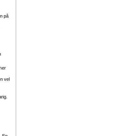
yn på
n
mer
en vel
rig.
. En