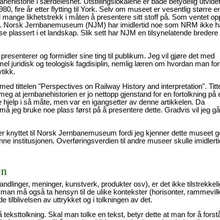
nbanehistorie i særdeleshet. Utstillingslokalene er både betydelig utvide
0, fire år etter flytting til York. Selv om museet er vesentlig større e
ange likhetstrekk i måten å presentere sitt stoff på. Som ventet op
plass. Norsk Jernbanemuseum (NJM) har imidlertid noe som NRM ikke h
lse plassert i et landskap. Slik sett har NJM en tilsynelatende bredere
presenterer og formidler sine ting til publikum. Jeg vil gjøre det med
 juridisk og teologisk fagdisiplin, nemlig læren om hvordan man for
tikk.
med tittelen "Perspectives on Railway History and interpretation". Titt
meg at jernbanehistorien er jo nettopp gjenstand for en fortolkning på 
hjelp i så måte, men var en igangsetter av denne artikkelen. Da
må jeg bruke noe plass først på å presentere dette. Gradvis vil jeg g
ler knyttet til Norsk Jernbanemuseum fordi jeg kjenner dette museet g
e institusjonen. Overføringsverdien til andre museer skulle imidlert
en
ndlinger, meninger, kunstverk, produkter osv), er det ikke tilstrekkeli
 man må også ta hensyn til de ulike kontekster (horisonter, rammevilk
 tilblivelsen av uttrykket og i tolkningen av det.
teksttolkning. Skal man tolke en tekst, betyr dette at man for å forst