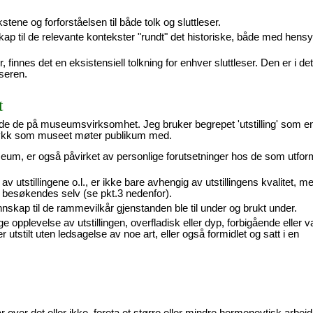
stene og forforståelsen til både tolk og sluttleser.
kap til de relevante kontekster "rundt" det historiske, både med hens
 finnes det en eksistensiell tolkning for enhver sluttleser. Den er i det
eseren.
t
de de på museumsvirksomhet. Jeg bruker begrepet 'utstilling' som e
uttrykk som museet møter publikum med.
eum, er også påvirket av personlige forutsetninger hos de som utfor
 utstillingene o.l., er ikke bare avhengig av utstillingens kvalitet, m
 besøkendes selv (se pkt.3 nedenfor).
nskap til de rammevilkår gjenstanden ble til under og brukt under.
 opplevelse av utstillingen, overfladisk eller dyp, forbigående eller va
r utstilt uten ledsagelse av noe art, eller også formidlet og satt i en
ver det eller ikke, foreta et større eller mindre hermenevtisk arbeid