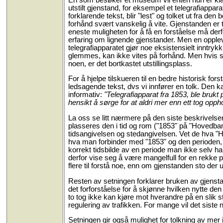
utstilt gjenstand, for eksempel et telegrafiappa
forklarende tekst, blir "lest" og tolket ut fra d
forhånd svært vanskelig å vite. Gjenstanden er tat
eneste muligheten for å få en forståelse må derfo
erfaring om lignende gjenstander. Men en oppleve
telegrafiapparatet gjør noe eksistensielt inntryk
glemmes, kan ikke vites på forhånd. Men hvis san
noen, er det bortkastet utstillingsplass.
For å hjelpe tilskueren til en bedre historisk fo
ledsagende tekst, dvs vi innfører en tolk. Den 
informativ:
"Telegrafiapparat fra 1853, ble bru
hensikt å sørge for at aldri mer enn ett tog opp
La oss se litt nærmere på den siste beskrivelsen.
plasseres den i tid og rom ("1853" på "Hovedbane
tidsangivelsen og stedangivelsen. Vet de hva "H
hva man forbinder med "1853" og den perioden,
korrekt tidsbilde av en periode man ikke selv ha
derfor vise seg å være mangelfull for en rekke 
flere til forstå noe, enn om gjenstanden sto der 
Resten av setningen forklarer bruken av gjenst
det forforståelse for å skjønne hvilken nytte d
to tog ikke kan kjøre mot hverandre på en slik str
regulering av trafikken. For mange vil det sist
Setningen gir også mulighet for tolkning av mer i