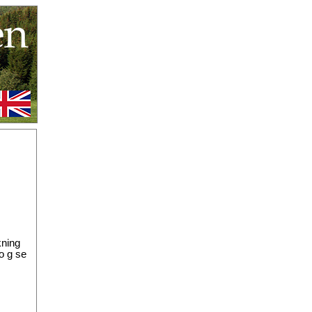
kning
o g se