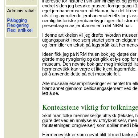
interesse for historie i sin allminnelighet og jer
endret siden jeg besøke museet forrige gang i 198
eget jernbanemuseum på Hamar, har det likevel m
Administrativt:
utstilling av rullende jernbanemateriell stor 
Pålogging
nemlig historiske jernbanebygninger i full større
Redigering
presentasjon av jernbanen enn det NRM har.
Red. artikkel
I denne artikkelen vil jeg drøfte hvordan museer 
utgangspunkt i noe som startet som en eldgammel
og formidler en tekst; på fagspråk kalt hermenev
Ideen fikk jeg på NRM fra en bok jeg kjøpte der 
gjorde meg nysgjerrig og det gikk et lys opp for 
museum. Den nevnte bok gav meg imidlertid lite 
hermenevtikk kan være et lite kjent fagområde, 
på å anvende dette på det museale felt.
Alle museale eksemplifiseringer er hentet fra el
blant annet gjennom deltidsengasjement ved denn
lett å se.
Kontekstene viktig for tolkning
Skal man tolke menneskelige uttrykk (tekster, ha
gjøre det ved en analyse av uttrykket selv, men
forutsetninger, omgivelser) som spiller med i både
Hermenevtikk er som nevnt blitt til med tanke på 