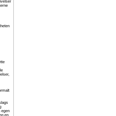
ivelser
terne
gheten
tte
le
elser,
ormalt
slags
g
n egen
seg en