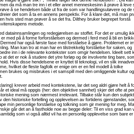
e, men da må man tre inn i et eller annet menneskesinn å prøve å leve 
prøve å se hendelsen både ut fra de som var handlingsutøvere og de
dreier det som å ta en annens perspektiv. For å klare det, må man p
en hvis sted man prøver å se det fra. Dilthey bruker begrepet forstå
dsvitenskapens metode.
ed datainnsamlingen og redegjørelsen av stoffet. For det er umulig ik
t er med på å forme forforståelsen og dermed i ferd med å bli en brikke
Dermed har også første fase med forståelse å gjøre. Problemet er imi
ling. Man kan tro at man har en tilstrekkelig forståelse for saken, og
g bedre inn i de relevante kontekster som omgir hendelsen. Ideelt sett 
ro at det er nok å studere det ytre forløp og de involverte ting bare, s
old. Hvis disse hendelsene er knyttet til teknologi, vil en slik innadve
, hvilket de fleste fagfolk er enige om er en feil modell å tolke
v, men brukes og misbrukes i et samspill med den omliggende kultur og
t.
laring) krever arbeid med kontekstene, lar det seg aldri gjøre helt å f
Når et ideal må oppgis (her: den objektive sannhet) skjer det ofte at p
n historiske mening som nærmest irrelevant. Tilbake står kun den subjekt
av den historiske fortelling og opplevelsen av fortidens gjenstander, s
ape min personlige forståelse og tolkning som gir mening for meg. Ma
skje går det an å fastholde noe av begge deler: Til en viss grad kan v
mtidig som vi også alltid vil ha en personlig opplevelse som bare er