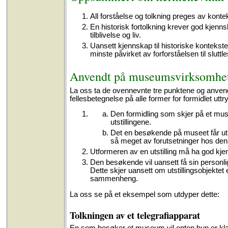
All forståelse og tolkning preges av kontek
En historisk fortolkning krever god kjenns
tilblivelse og liv.
Uansett kjennskap til historiske kontekster,
minste påvirket av forforståelsen til sluttl
Anvendt på museumsvirksomhe
La oss ta de ovennevnte tre punktene og anven
fellesbetegnelse på alle former for formidlet 
Den formidling som skjer på et mus
utstillingene.
Det en besøkende på museet får ut av
så meget av forutsetninger hos den
Utformeren av en utstilling må ha god kjen
Den besøkende vil uansett få sin personlige
Dette skjer uansett om utstillingsobjektet e
sammenheng.
La oss se på et eksempel som utdyper dette:
Tolkningen av et telegrafiapparat
En som besøker et museum vil enten hun er klar o