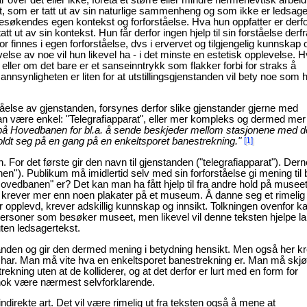
rat, som er tatt ut av sin naturlige sammenheng og som ikke er ledsag
en besøkendes egen kontekst og forforståelse. Hva hun oppfatter er derf
t ut av sin kontekst. Hun får derfor ingen hjelp til sin forståelse derf
r finnes i egen forforståelse, dvs i ervervet og tilgjengelig kunnskap 
lse av noe vil hun likevel ha - i det minste en estetisk opplevelse. H
k eller om det bare er et sanseinntrykk som flakker forbi for straks å
nsynligheten er liten for at utstillingsgjenstanden vil bety noe som he
rståelse av gjenstanden, forsynes derfor slike gjenstander gjerne med
kan være enkel: "Telegrafiapparat", eller mer kompleks og dermed mer
kt på Hovedbanen for bl.a. å sende beskjeder mellom stasjonene med 
holdt seg på en gang på en enkeltsporet banestrekning."
[1]
 For det første gir den navn til gjenstanden ("telegrafiapparat"). Dern
n''). Publikum må imidlertid selv med sin forforståelse gi mening til
ovedbanen" er? Det kan man ha fått hjelp til fra andre hold på musee
 krever mer enn noen plakater på et museum. Å danne seg et rimelig
r opplevd, krever adskillig kunnskap og innsikt. Tolkningen ovenfor k
personer som besøker museet, men likevel vil denne teksten hjelpe la
uten ledsagertekst.
anden og gir den dermed mening i betydning hensikt. Men også her k
en har. Man må vite hva en enkeltsporet banestrekning er. Man må skj
ekning uten at de kolliderer, og at det derfor er lurt med en form for
e nok være nærmest selvforklarende.
ndirekte art. Det vil være rimelig ut fra teksten også å mene at