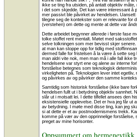
ikke se ting fra utsiden, på antatt objektiv måt
i det som skjedde. Det kan være interessant å 
mer passivt ble påvirket av hendelsen. Uansett 
tilegne seg de kontekster som er relevante for d
(verstehen) om dette og mente at dette var ån
Dette arbeidet begynner allerede i første fase m
tolke stoffet rent mentalt. Møtet med saksstoffe
selve tolkningen som mer bevisst skjer senere. 
at man kan stoppe opp for tidlig med stoffinnsam
dermed falle for fristelsen å la være å sette se
man aldri vite nok, men man må i alle fall ikke t
hendelsene var styrt ene og alene av interne forh
forståelse betegnes som teknologisk determinisme
virkeligheten på. Teknologien lever intet egetli
og påvirkes av og påvirker den samme konteks
Samtidig som historisk forståelse (ikke bare fork
hendelsen fullt ut i betydning objektiv sannhet. 
slår ut i motsatt lei. I dette tilfellet ansees de
eksistensielle opplevelse. Det er hva jeg får ut 
av betydning. I møte med disse ting, kan jeg sk
si at dette er et av postmodernismens trekk. Kan
komme på vær av den opprinnelige forståelse, sa
preget av mine horisonter.
Oppsummert om hermenevtikk