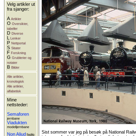
Velg artikler ut
fra sjanger:
A
Artikler
O
Oversikter,
tabeller
D
Diverse
L
Lenker
P
Nettportal
S
Sitater
F
Forskning
G
Grublerier og
notater
B
Bilder
Alle artikler,
kronologisk
Alle artikler,
alfabetisk
Mine
nettsteder:
Semaforen
jernbane
Viadukten
modelljernbane
Sist sommer var jeg på besøk på National Rail
Non Aliud
faglig