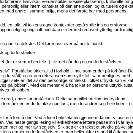
atterens livsvilkår, verdensbilde, sosiale plassering, kulturelle omg
ersonlig eller intern kontekst på den ene siden, og kulturelle og eks
onen med andre i samme miljø, mens det første har med personens
ledd, en tolk, vil tolkens egne kontekster også spille inn og omforme
tt opprinnelig og originalt budskap er dermed redusert ytterlig fordi muli
e egne kontekster. Det fører oss over på neste punkt:
k og forforståelse
t (for eksempel en tekst) slik det når deg og din forforståelsen.
selv". Forståelse skjer alltid i forhold til noe som er der på forhånd. De
velig forstått) og er den referansen som nytt stoff sammenlignes med.
tgjør selv en del av den personlige kontekst. Tolket uttrykk kan vi kal
rives på jobben". Med det mener vi å ha tolket en persons uttrykk (uttal
rives på jobben.
dre grad, endre forforståelsen. Dette samspillet mellom inntrykk og
orforståelsen er derfor ikke noe fast, men forandrer seg hele tiden - n
ger for å forstå den. Ved å lese hele teksten gjennom danner vi oss en 
en. Ved neste gangs lesing vil enkelthetene lettere passe inn i vår nyli
sten mer og mer av seg selv. Slik sett er en tekst et stykke på vei si
kstens emner og forforståelsen er man heller ikke i stand til å danne 