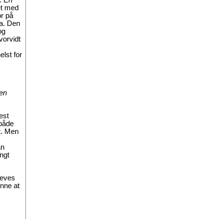
et med
or på
ra. Den
og
vorvidt
lst for
den
est
 både
t. Men
an
ngt
reves
ønne at