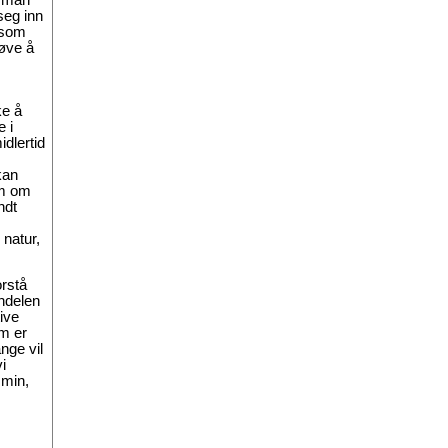
seg inn
 som
røve å
ke å
 i
dlertid
kan
om om
ndt
 natur,
orstå
endelen
ive
om er
nge vil
i
 min,