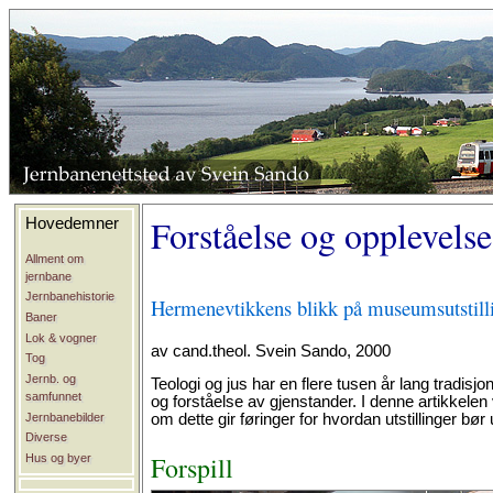
Forståelse og opplevels
Hovedemner
Allment om
jernbane
Jernbanehistorie
Hermenevtikkens blikk på museumsutstillin
Baner
Lok & vogner
av cand.theol. Svein Sando, 2000
Tog
Jernb. og
Teologi og jus har en flere tusen år lang tradisjon
samfunnet
og forståelse av gjenstander. I denne artikkele
Jernbanebilder
om dette gir føringer for hvordan utstillinger bør
Diverse
Forspill
Hus og byer