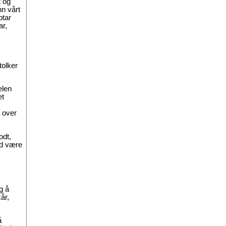
t og
nn vårt
ptar
ar,
tolker
elen
et
å over
odt,
id være
g å
år,
å