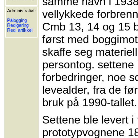
samme navn i 1938(
vellykkede forbren
Administrativt:
Pålogging
Cmb 13, 14 og 15 bl
Redigering
Red. artikkel
først med boggimot
skaffe seg materie
persontog. settene b
forbedringer, noe s
levealder, fra de før
bruk på 1990-tallet.
Settene ble levert 
prototypvognene 18