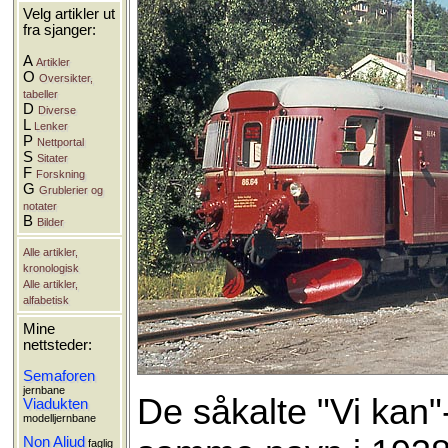
Velg artikler ut
fra sjanger:
A
Artikler
O
Oversikter,
tabeller
D
Diverse
L
Lenker
P
Nettportal
S
Sitater
F
Forskning
G
Grublerier og
notater
B
Bilder
Alle artikler,
kronologisk
Alle artikler,
alfabetisk
Mine
nettsteder:
Semaforen
jernbane
De såkalte "Vi kan"
Viadukten
modelljernbane
Non Aliud
faglig