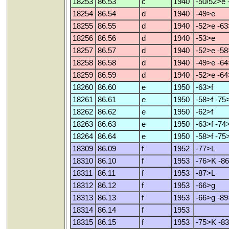
18253
86.53
c
1940
-50/52>e 
18254
86.54
d
1940
-49>e
18255
86.55
d
1940
-52>e -63
18256
86.56
d
1940
-53>e
18257
86.57
d
1940
-52>e -5
18258
86.58
d
1940
-49>e -64
18259
86.59
d
1940
-52>e -64
18260
86.60
e
1950
-63>f
18261
86.61
e
1950
-58>f -75
18262
86.62
e
1950
-62>f
18263
86.63
e
1950
-63>f -74
18264
86.64
e
1950
-58>f -75
18309
86.09
f
1952
-77>L
18310
86.10
f
1953
-76>K -8
18311
86.11
f
1953
-87>L
18312
86.12
f
1953
-66>g
18313
86.13
f
1953
-66>g -8
18314
86.14
f
1953
18315
86.15
f
1953
-75>K -