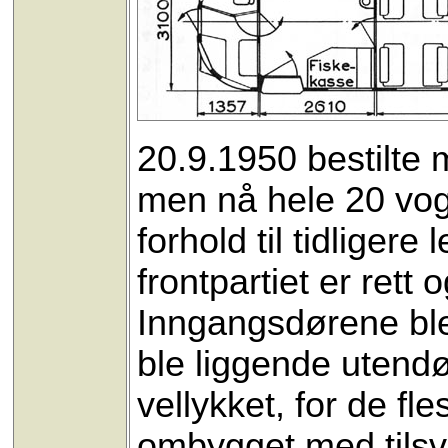
20.9.1950 bestilte 
men nå hele 20 vog
forhold til tidliger
frontpartiet er rett 
Inngangsdørene ble 
ble liggende utend
vellykket, for de fl
ombygget med tils