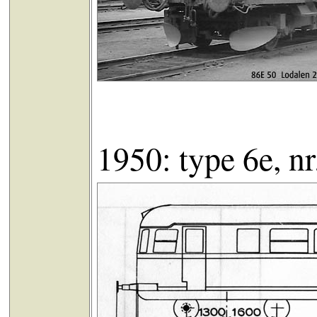
1950: type 6e, n