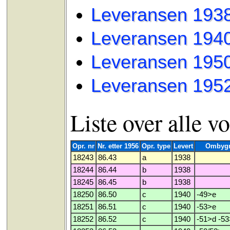
Leveransen 1938:
Leveransen 1940:
Leveransen 1950:
Leveransen 1952
Liste over alle v
Opr. nr
Nr. etter 1956
Opr. type
Levert
Ombygn
18243
86.43
a
1938
18244
86.44
b
1938
18245
86.45
b
1938
18250
86.50
c
1940
-49>e
18251
86.51
c
1940
-53>e
18252
86.52
c
1940
-51>d -5