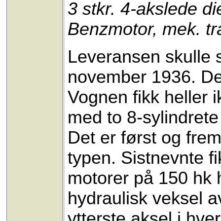
3 stkr. 4-akslede 
Benzmotor, mek. tr
Leveransen skulle st
november 1936. Den 
Vognen fikk heller 
med to 8-sylindret
Det er først og frem
typen. Sistnevnte f
motorer på 150 hk h
hydraulisk veksel av
ytterste aksel i hve