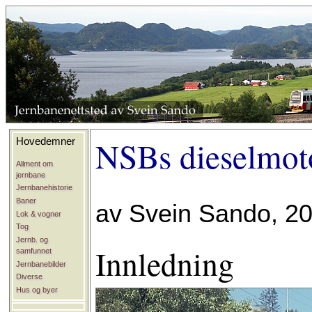
NSBs dieselmoto
Hovedemner
Allment om
jernbane
Jernbanehistorie
Baner
av Svein Sando, 2
Lok & vogner
Tog
Jernb. og
Innledning
samfunnet
Jernbanebilder
Diverse
Hus og byer