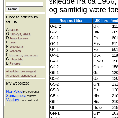
skjedde fra ca 1966
og samtidig være for
Choose articles by
Nasjonalt litra
UIC litra
førs
genre:
G-1, 2
Gklm
111
A
Papers
G-2
Hfk
209
O
Surveys, tables
D
G4-1
Fb
601
Miscellaneous
L
Links
G4-1
Fbs
611
P
Web portal
G4-1
Fb
601
S
Citations
F
G4-1
Gbkl
118
Research, discussion
G
Thoughts
G4-1
Gbkls
158
B
Pictures
G4-2
Gbkls
158
All articles, cronological
G5-1
Gs
120
All articles, alphabetical
G5-2
Gs
120
My websites:
G5-2
Grs
131
G5-3
Gs
120
Non Aliud
professional
Semaphore
G5-4
His
210
railway
Viaduct
model railroad
G5-4
His
210
Gh
Hcks
218
Gl4-1
Glm
103