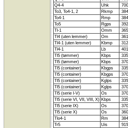
Q4-4
Uhk
700
To3, To4-1, 2
Rkmp
384
To4-1
Rmp
384
To5
Rgps
392
Tl-1
Omm
365
Tl4 (uten lemmer)
Om
361
Tl4-1 (uten lemmer)
Kbmp
312
Tl4-1
Lb
401
Tl5 (tømmer)
Kbps
335
Tl5 (tømmer)
Kbps
370
Tl5 (container)
Kbgps
335
Tl5 (container)
Kbgps
370
Tl5 (container)
Kglps
339
Tl5 (container)
Kglps
370
Tl5 (serie I-V)
Os
370
Tl5 (serie VI, VII, VIII, X)
Kbps
335
Tl5 (serie IX)
Os
370
Tl5 (serie X)
Os
360
Tlo4-1
Rm
384
Tr5
Uis
919