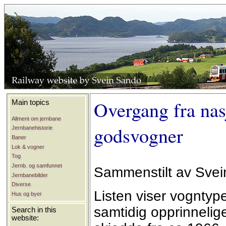
Overgang fra nasj
Main topics
Allment om jernbane
godsvogner
Jernbanehistorie
Baner
Lok & vogner
Tog
Jernb. og samfunnet
Sammenstilt av Sve
Jernbanebilder
Diverse
Listen viser vogntyp
Hus og byer
samtidig opprinneli
Search in this
website: