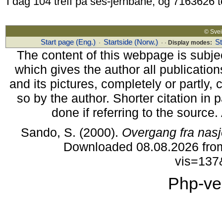
I dag 104 treff på ses-jernbane, og 7163626 
© Sv
Start page (Eng.)
Startside (Norw.)
S
·
· ·
Display modes:
The content of this webpage is subjec
which gives the author all publications
and its pictures, completely or partly,
so by the author. Shorter citation in
done if referring to the source
Sando, S. (2000).
Overgang fra nasjo
Downloaded 08.08.2026 from
vis=137
Php-ve