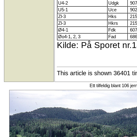
U4-2
Udgk
907
U5-1
Uce
902
Zl-3
Hks
215
Zl-3
Hkrs
215
Ø4-1
Fdk
607
Øo4-1, 2, 3
Fad
686
Kilde: På Sporet nr.1
This article is shown 36401 t
Ett tilfeldig blant 106 je