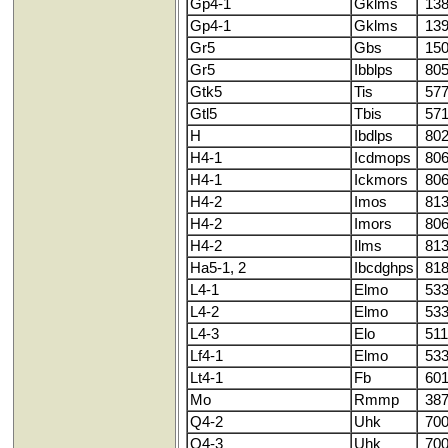
Gp4-1
Gklms
138
Gp4-1
Gklms
139
Gr5
Gbs
150
Gr5
Ibblps
805
Gtk5
Tis
577
Gtl5
Tbis
571
H
Ibdlps
802
H4-1
Icdmops
806
H4-1
Ickmors
806
H4-2
Imos
813
H4-2
Imors
806
H4-2
Ilms
813
Ha5-1, 2
Ibcdghps
818
L4-1
Elmo
533
L4-2
Elmo
533
L4-3
Elo
511
Lf4-1
Elmo
533
Lt4-1
Fb
601
Mo
Rmmp
387
Q4-2
Uhk
700
Q4-3
Uhk
700