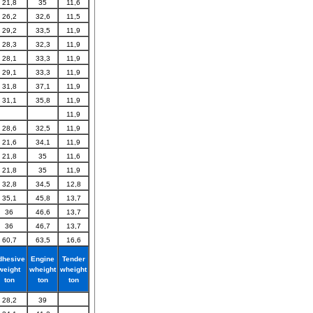
21,8
35
11,6
26,2
32,6
11,5
29,2
33,5
11,9
28,3
32,3
11,9
28,1
33,3
11,9
29,1
33,3
11,9
31,8
37,1
11,9
31,1
35,8
11,9
11,9
28,6
32,5
11,9
21,6
34,1
11,9
21,8
35
11,6
21,8
35
11,9
32,8
34,5
12,8
35,1
45,8
13,7
36
46,6
13,7
36
46,7
13,7
60,7
63,5
16,6
dhesive
Engine
Tender
weight
wheight
wheight
ton
ton
ton
28,2
39