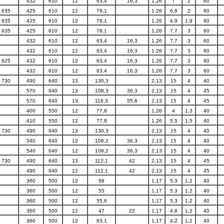
432
610
12
63,4
16,3
1,26
7
2
60
635
425
610
12
78,1
1,26
6,8
2
60
635
425
610
12
78,1
1,26
4,9
1,9
60
635
425
610
12
78,1
1,26
7,7
3
60
432
610
12
63,4
16,3
1,26
7,7
3
60
432
610
12
63,4
16,3
1,26
7,7
3
60
625
432
610
12
63,4
16,3
1,26
7,7
3
60
432
610
12
63,4
16,3
1,26
7,7
3
60
730
490
640
13
130,3
2,13
15
4
40
570
640
13
108,3
36,3
2,13
15
4
45
570
640
13
116,3
55,6
2,13
15
4
45
400
550
12
77,8
1,26
4
1,3
40
410
550
12
77,8
1,26
5,5
1,5
40
730
490
640
13
130,3
2,13
15
4
40
540
640
12
108,2
36,3
2,13
15
4
40
540
640
12
108,2
36,3
2,13
15
4
40
730
490
640
13
112,1
42
2,13
15
4
45
490
640
12
112,1
42
2,13
15
4
45
360
500
12
58
1,17
5,3
1,2
40
360
500
12
55
1,17
5,3
1,2
40
360
500
12
55,6
1,17
5,3
1,2
40
360
500
12
47
22
1,17
4,6
1,2
40
360
500
12
63,1
1,17
4,2
1,2
40