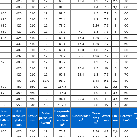
425
610
12
66,8
18,4
1,3
7,7
2,5
70
406
610
9,5
81,8
1,4
7,3
3,2
60
635
425
610
12
82,3
1,3
7,7
3
60
635
425
610
12
76,4
1,3
7,7
3
60
635
425
610
12
78,5
1,26
7,7
3
60
635
425
610
12
71,2
45
1,3
7,7
3
60
635
425
610
12
63,4
16,3
1,26
7,7
3
60
432
610
12
63,4
16,3
1,26
7,7
3
60
432
610
12
63,4
16,3
1,3
7,7
3
60
432
610
12
71,2
45
1,26
7,7
3
60
590
400
610
12
80,7
1,3
7,7
3
70
425
610
12
66,8
18,4
1,3
10
3
70
425
610
12
66,8
18,4
1,3
7,7
3
70
406
610
12,6
91,9
1,48
9,1
3,1
40
670
450
650
13
117,3
1,9
11
3,5
60
670
450
650
13
117,3
1,9
11
3,5
60
480
650
12
94,1
29,4
1,9
11
3,5
65
700
550
640
13
177,7
2,8
15
4
40
Low
High
Evaporate
Boiler
Grate
A
ressure
pressure
Stroke
heating
Superheater
Water
Fuel
Forover
pressure
area
2
l.diam.
cyl.diam
mm
surface
ton
ton
km/t
m
2
2
kp/cm
m
2
mm
mm
m
635
425
610
12
78,1
1,26
4,1
2,6
60