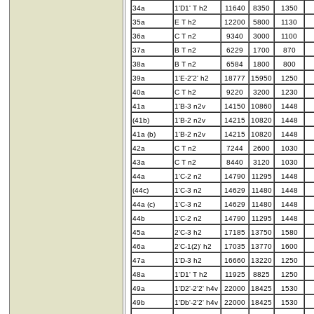
34a
1'D1' T h2
11640
8350
1350
35a
E T h2
12200
5800
1130
36a
C T n2
9340
3000
1100
37a
B T n2
6229
1700
870
38a
B T n2
6584
1800
800
39a
1'E-2'2' h2
18777
15950
1250
40a
C T h2
9220
3200
1230
41a
1'B-3 n2v
14150
10860
1448
(41b)
1'B-2 n2v
14215
10820
1448
41a (b)
1'B-2 n2v
14215
10820
1448
42a
C T n2
7244
2600
1030
43a
C T n2
8440
3120
1030
44a
1'C-2 n2
14790
11295
1448
(44c)
1'C-3 n2
14629
11480
1448
44a (c)
1'C-3 n2
14629
11480
1448
44b
1'C-2 n2
14790
11295
1448
45a
2'C-3 h2
17185
13750
1580
46a
2'C-1(2)' h2
17035
13770
1600
47a
1'D-3 h2
16660
13220
1250
48a
1'D1' T h2
11925
8825
1250
49a
1'D2'-2'2' h4v
22000
18425
1530
49b
1'Db'-2'2' h4v
22000
18425
1530