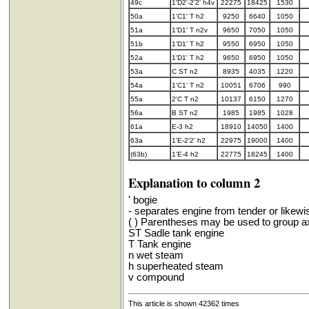
49c
1'D2'-2'2' h4v
22275
18425
1530
50a
1'C1' T h2
9250
6640
1050
51a
1'D1' T n2v
9650
7050
1050
51b
1'D1' T h2
9550
6950
1050
52a
1'D1' T h2
9650
6950
1050
53a
C ST n2
8935
4035
1220
54a
1'C1' T n2
10051
6706
990
55a
2'C T n2
10137
6150
1270
56a
B ST n2
1985
1985
1028
61a
E-3 h2
18910
14050
1400
63a
1'E-2'2' h2
22975
19000
1400
(63b)
1'E-4 h2
22775
18245
1400
Explanation to column 2
' bogie
- separates engine from tender or likewi
( ) Parentheses may be used to group a
ST Sadle tank engine
T Tank engine
n wet steam
h superheated steam
v compound
This article is shown 42362 times