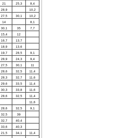
21
25,3
8,4
28,9
10,2
27,5
30,1
10,2
14
8,1
30,1
35
7,7
15,4
12
16,7
13,7
18,9
13,6
19,7
28,5
9,1
28,9
24,3
9,4
27,5
30,1
11
28,6
32,5
11,4
28,3
32,7
11,6
29,6
33,5
11,4
30,3
33,8
11,6
28,6
32,5
11,4
11,6
28,6
32,5
9,1
32,5
39
32,7
40,4
33,6
40,3
21,5
34,1
11,4