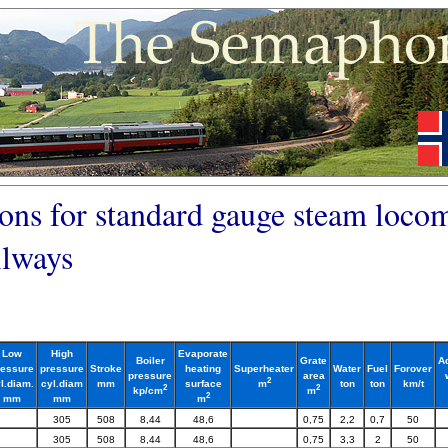
ions for standard gauge steam loco
ilways
Low
High
Evaporate
Boiler
Grate
A
ressure
pressure
Stroke
heating
Superheater
Water
Fuel
Forover
pressure
area
2
l.diam.
cyl.diam
mm
surface
ton
ton
km/t
m
2
2
kp/cm
m
2
mm
mm
m
305
508
8,44
48,6
0,75
2,2
0,7
50
305
508
8,44
48,6
0,75
3,3
2
50