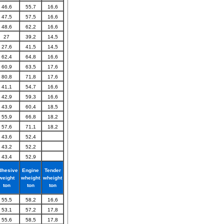
46,6
55,7
16,6
47,5
57,5
16,6
48,6
62,2
16,6
27
39,2
14,5
27,6
41,5
14,5
62,4
64,8
16,6
60,9
63,5
17,6
80,8
71,8
17,6
41,1
54,7
16,6
42,9
59,3
16,6
43,9
60,4
18,5
55,9
66,8
18,2
57,6
71,1
18,2
43,6
52,4
43,2
52,2
43,4
52,9
dhesive
Engine
Tender
weight
wheight
wheight
ton
ton
ton
55,5
58,2
16,6
53,1
57,2
17,8
55,6
58,5
17,8