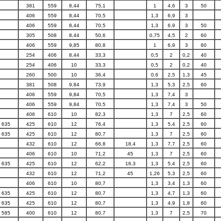
381
559
8,44
75,1
1
4,6
3
50
406
559
8,44
70,5
1,3
6,9
3
406
559
8,44
70,5
1,3
6,9
3
50
305
508
8,44
50,6
0,75
4,5
2
60
406
559
9,85
80,8
1
6,9
3
60
254
406
8,44
33,3
0,5
2
0,2
40
254
406
10
33,3
0,5
2
0,2
40
260
500
10
36,4
0,6
2,5
1,3
45
381
508
9,84
73,9
1,3
5,3
2,5
60
406
559
9,84
70,5
1,3
7,4
3
406
559
9,84
70,5
1,3
7,4
3
50
406
610
10
82,3
1,3
7
2,5
60
635
425
610
12
76,4
1,3
5,4
2,5
60
635
425
610
12
80,7
1,3
7
2,5
60
432
610
12
66,8
18,4
1,3
7,7
2,5
60
406
610
10
71,2
45
1,3
7
2,5
60
635
425
610
12
62,2
16,3
1,3
5,4
2,5
60
432
610
12
71,2
45
1,26
5,3
2,5
60
406
610
10
80,7
1,3
3,4
1,3
60
635
425
610
12
80,7
1,3
4,7
1,3
60
635
425
610
12
80,7
1,3
4,9
1,8
60
585
400
610
12
80,7
1,3
7
2,5
70