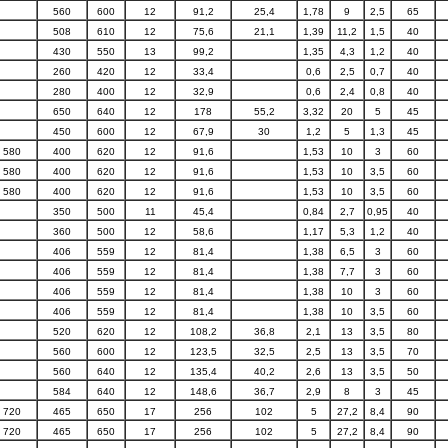
560
600
12
91,2
25,4
1,78
9
2,5
65
508
610
12
75,6
21,1
1,39
11,2
1,5
40
430
550
13
99,2
1,35
4,3
1,2
40
260
420
12
33,4
0,6
2,5
0,7
40
280
400
12
32,9
0,6
2,4
0,8
40
650
640
12
178
55,2
3,32
20
5
45
450
600
12
67,9
30
1,2
5
1,3
45
580
400
620
12
91,6
1,53
10
3
60
580
400
620
12
91,6
1,53
10
3,5
60
580
400
620
12
91,6
1,53
10
3,5
60
350
500
11
45,4
0,84
2,7
0,95
40
360
500
12
58,6
1,17
5,3
1,2
40
406
559
12
81,4
1,38
6,5
3
60
406
559
12
81,4
1,38
7,7
3
60
406
559
12
81,4
1,38
10
3
60
406
559
12
81,4
1,38
10
3,5
60
520
620
12
108,2
36,8
2,1
13
3,5
80
560
600
12
123,5
32,5
2,5
13
3,5
70
560
640
12
135,4
40,2
2,6
13
3,5
50
584
640
12
148,6
36,7
2,9
8
3
45
720
465
650
17
256
102
5
27,2
8,4
90
720
465
650
17
256
102
5
27,2
8,4
90