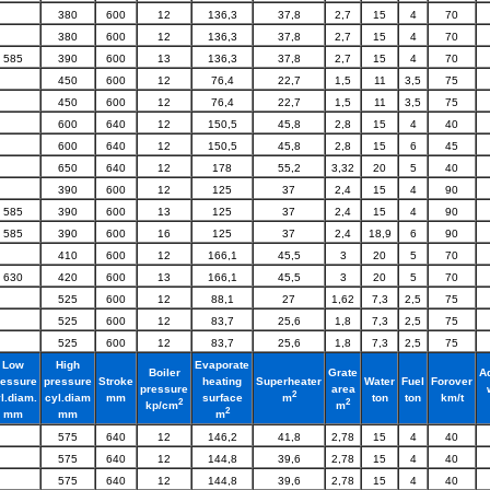
380
600
12
136,3
37,8
2,7
15
4
70
380
600
12
136,3
37,8
2,7
15
4
70
585
390
600
13
136,3
37,8
2,7
15
4
70
450
600
12
76,4
22,7
1,5
11
3,5
75
450
600
12
76,4
22,7
1,5
11
3,5
75
600
640
12
150,5
45,8
2,8
15
4
40
600
640
12
150,5
45,8
2,8
15
6
45
650
640
12
178
55,2
3,32
20
5
40
390
600
12
125
37
2,4
15
4
90
585
390
600
13
125
37
2,4
15
4
90
585
390
600
16
125
37
2,4
18,9
6
90
410
600
12
166,1
45,5
3
20
5
70
630
420
600
13
166,1
45,5
3
20
5
70
525
600
12
88,1
27
1,62
7,3
2,5
75
525
600
12
83,7
25,6
1,8
7,3
2,5
75
525
600
12
83,7
25,6
1,8
7,3
2,5
75
Low
High
Evaporate
Boiler
Grate
A
ressure
pressure
Stroke
heating
Superheater
Water
Fuel
Forover
pressure
area
2
l.diam.
cyl.diam
mm
surface
ton
ton
km/t
m
2
2
kp/cm
m
2
mm
mm
m
575
640
12
146,2
41,8
2,78
15
4
40
575
640
12
144,8
39,6
2,78
15
4
40
575
640
12
144,8
39,6
2,78
15
4
40