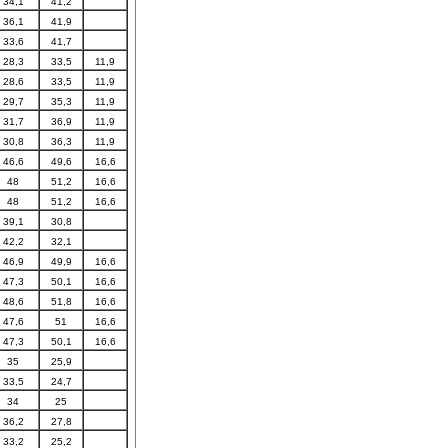
34,1
41,2
36,1
41,9
33,6
41,7
28,3
33,5
11,9
28,6
33,5
11,9
29,7
35,3
11,9
31,7
36,9
11,9
30,8
36,3
11,9
46,6
49,6
16,6
48
51,2
16,6
48
51,2
16,6
39,1
30,8
42,2
32,1
46,9
49,9
16,6
47,3
50,1
16,6
48,6
51,8
16,6
47,6
51
16,6
47,3
50,1
16,6
35
25,9
33,5
24,7
34
25
36,2
27,8
33,2
25,2