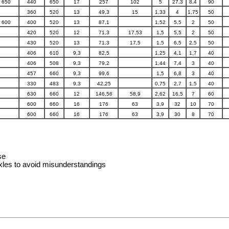
650
440
650
17
257
102
5
27,3
8,4
90
360
520
13
49,3
15
1,33
4
1,75
50
600
400
520
13
87,1
1,52
5,5
2
50
420
520
12
71,3
17,53
1,5
5,5
2
50
430
520
13
71,3
17,5
1,5
6,5
2,5
50
406
610
9,3
82,5
1,25
4,1
1,7
40
406
508
9,3
79,2
1,44
7,4
3
40
457
660
9,3
99,6
1,5
6,8
3
40
330
483
9,3
42,25
0,75
2,7
1,5
40
630
660
12
146,56
58,9
2,62
16,5
7
60
600
660
16
176
63
3,9
32
10
70
600
660
16
176
63
3,9
30
8
70
se
xles to avoid misunderstandings