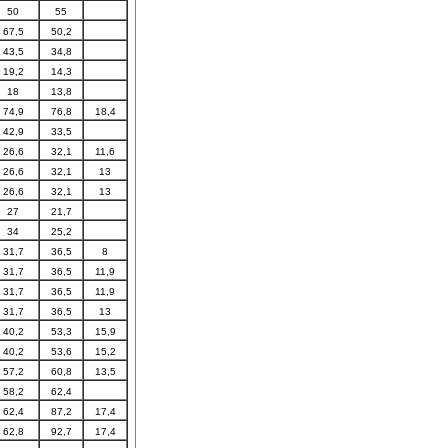
50
55
67,5
50,2
43,5
34,8
19,2
14,3
18
13,8
74,9
76,8
18,4
42,9
33,5
26,6
32,1
11,6
26,6
32,1
13
26,6
32,1
13
27
21,7
34
25,2
31,7
36,5
8
31,7
36,5
11,9
31,7
36,5
11,9
31,7
36,5
13
40,2
53,3
15,9
40,2
53,6
15,2
57,2
60,8
13,5
58,2
62,4
62,4
87,2
17,4
62,8
92,7
17,4