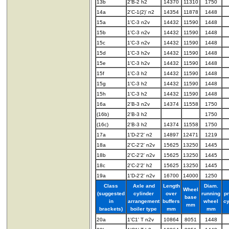
13b
2'B-2 h2
14370
11310
1750
14a
2'C-1(2)' n2
14354
11878
1448
15a
1'C-3 n2v
14432
11590
1448
15b
1'C-3 n2v
14432
11590
1448
15c
1'C-3 n2v
14432
11590
1448
15d
1'C-3 h2v
14432
11590
1448
15e
1'C-3 h2v
14432
11590
1448
15f
1'C-3 h2
14432
11590
1448
15g
1'C-3 h2
14432
11590
1448
15h
1'C-3 h2
14432
11590
1448
16a
2'B-3 n2v
14374
11558
1750
(16b)
2'B-3 h2
1750
(16c)
2'B-3 h2
14374
11558
1750
17a
1'D-2'2' n2
14897
12471
1219
18a
2'C-2'2' n2v
15625
13250
1445
18b
2'C-2'2' n2v
15625
13250
1445
18c
2'C-2'2' h2
15625
13250
1445
19a
1'D-2'2' n2v
16700
14000
1250
Class
Axle and
Length
Diam.
Wheel
(suggested
cylinder
over
running
p
base
in
arrangement
buffers
wheel
cy
mm
brackets)
boiler type
mm
mm
20a
1'C1' T n2v
10864
8051
1448