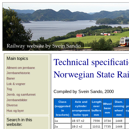
Technical specificat
Main topics
Allment om jernbane
Norwegian State Ra
Jernbanehistorie
Baner
Lok & vogner
Tog
Compiled by Svein Sando, 2000
Jernb. og samfunnet
Jernbanebilder
Class
Axle and
Length
Diam.
Wheel
Diverse
(suggested
cylinder
over
running
p
base
in
arrangement
buffers
wheel
cy
Hus og byer
mm
brackets)
boiler type
mm
mm
Search in this
1a
1B ST n2
7556
3734
1448
website:
2a
1B-2 n2
11011
7735
1448