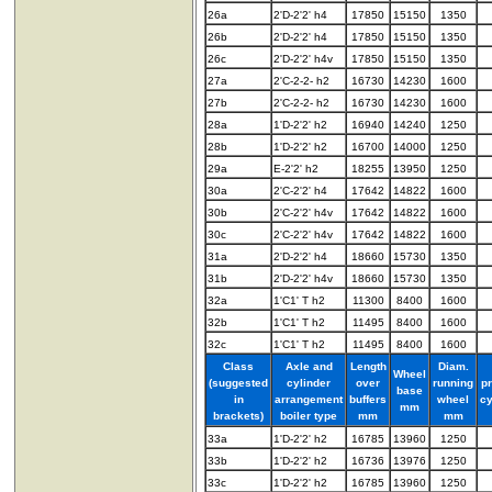
26a
2'D-2'2' h4
17850
15150
1350
26b
2'D-2'2' h4
17850
15150
1350
26c
2'D-2'2' h4v
17850
15150
1350
27a
2'C-2-2- h2
16730
14230
1600
27b
2'C-2-2- h2
16730
14230
1600
28a
1'D-2'2' h2
16940
14240
1250
28b
1'D-2'2' h2
16700
14000
1250
29a
E-2'2' h2
18255
13950
1250
30a
2'C-2'2' h4
17642
14822
1600
30b
2'C-2'2' h4v
17642
14822
1600
30c
2'C-2'2' h4v
17642
14822
1600
31a
2'D-2'2' h4
18660
15730
1350
31b
2'D-2'2' h4v
18660
15730
1350
32a
1'C1' T h2
11300
8400
1600
32b
1'C1' T h2
11495
8400
1600
32c
1'C1' T h2
11495
8400
1600
Class
Axle and
Length
Diam.
Wheel
(suggested
cylinder
over
running
p
base
in
arrangement
buffers
wheel
cy
mm
brackets)
boiler type
mm
mm
33a
1'D-2'2' h2
16785
13960
1250
33b
1'D-2'2' h2
16736
13976
1250
33c
1'D-2'2' h2
16785
13960
1250