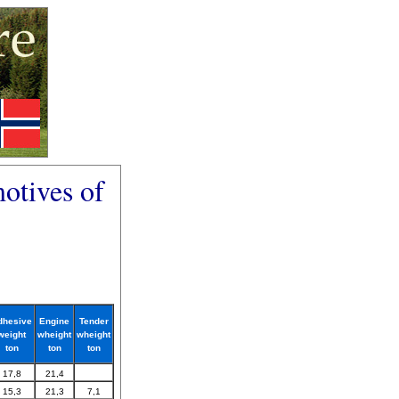
motives of
dhesive
Engine
Tender
weight
wheight
wheight
ton
ton
ton
17,8
21,4
15,3
21,3
7,1