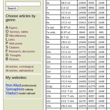
3a
1B-2 n2
12904
9302
1448
4
C-3 n2
12998
9862
1448
4a
1'C-3 n2
14038
11689
1448
Choose articles by
5a
1B-2 n2
11633
8547
1448
genre:
6a
1'C-2 n2
13412
10973
1448
A
7a opr.
B ST n2
6033
1829
965
Papers
O
Surveys, tables
7a omb.
B ST n2
6840
1829
965
D
Miscellaneous
8a
B T n2
6460
2000
1090
L
Links
9a
2'B-2 n2
12649
10440
1448
P
Web portal
S
10
C-2 n2
12731
9455
1448
Citations
F
Research, discussion
10a
1'C-2 n2
13770
11284
1448
G
Thoughts
11a
1'C-2 n2
14428
11342
1448
B
Pictures
11b
1'C-2 n2v
14428
11342
1448
All articles, cronological
11c
1'C-2 n2v
14428
11342
1448
All articles, alphabetical
11d
1'C-2 h2
14428
11342
1448
11e
1'C-2 h2
14428
11342
1448
My websites:
11f
1'C-2 h2v
14428
11342
1448
Non Aliud
professional
(11g)
1'C-2 h2
13810
11275
1448
Semaphore
railway
12a
1'C1' T n2
11170
8357
1448
Viaduct
model railroad
12b
1'C1' T n2v
11170
8357
1448
12c
1'C1' T n2v
11170
8357
1448
13a
2'B-2 n2v
14370
11310
1750