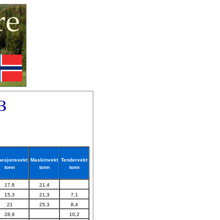
B
esjonsvekt
Maskinvekt
Tendervekt
tonn
tonn
tonn
17,8
21,4
15,3
21,3
7,1
21
25,3
8,4
28,9
10,2