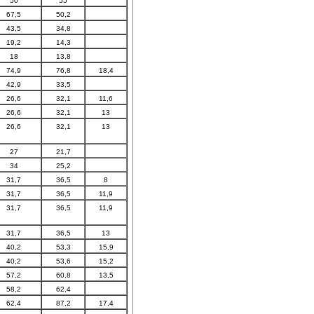
50
55
67,5
50,2
43,5
34,8
19,2
14,3
18
13,8
74,9
76,8
18,4
42,9
33,5
26,6
32,1
11,6
26,6
32,1
13
26,6
32,1
13
27
21,7
34
25,2
31,7
36,5
8
31,7
36,5
11,9
31,7
36,5
11,9
31,7
36,5
13
40,2
53,3
15,9
40,2
53,6
15,2
57,2
60,8
13,5
58,2
62,4
62,4
87,2
17,4