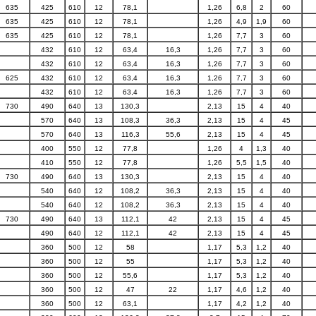
635
425
610
12
78,1
1,26
6,8
2
60
635
425
610
12
78,1
1,26
4,9
1,9
60
635
425
610
12
78,1
1,26
7,7
3
60
432
610
12
63,4
16,3
1,26
7,7
3
60
432
610
12
63,4
16,3
1,26
7,7
3
60
625
432
610
12
63,4
16,3
1,26
7,7
3
60
432
610
12
63,4
16,3
1,26
7,7
3
60
730
490
640
13
130,3
2,13
15
4
40
570
640
13
108,3
36,3
2,13
15
4
45
570
640
13
116,3
55,6
2,13
15
4
45
400
550
12
77,8
1,26
4
1,3
40
410
550
12
77,8
1,26
5,5
1,5
40
730
490
640
13
130,3
2,13
15
4
40
540
640
12
108,2
36,3
2,13
15
4
40
540
640
12
108,2
36,3
2,13
15
4
40
730
490
640
13
112,1
42
2,13
15
4
45
490
640
12
112,1
42
2,13
15
4
45
360
500
12
58
1,17
5,3
1,2
40
360
500
12
55
1,17
5,3
1,2
40
360
500
12
55,6
1,17
5,3
1,2
40
360
500
12
47
22
1,17
4,6
1,2
40
360
500
12
63,1
1,17
4,2
1,2
40