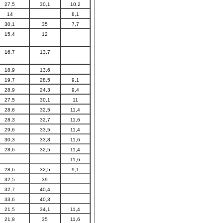
27,5
30,1
10,2
14
8,1
30,1
35
7,7
15,4
12
16,7
13,7
18,9
13,6
19,7
28,5
9,1
28,9
24,3
9,4
27,5
30,1
11
28,6
32,5
11,4
28,3
32,7
11,6
29,6
33,5
11,4
30,3
33,8
11,6
28,6
32,5
11,4
11,6
28,6
32,5
9,1
32,5
39
32,7
40,4
33,6
40,3
21,5
34,1
11,4
21,8
35
11,6