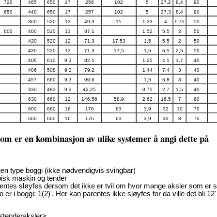
720
465
650
17
256
102
5
27,2
8,4
90
650
440
650
17
257
102
5
27,3
8,4
90
360
520
13
49,3
15
1,33
4
1,75
50
600
400
520
13
87,1
1,52
5,5
2
50
420
520
12
71,3
17,53
1,5
5,5
2
50
430
520
13
71,3
17,5
1,5
6,5
2,5
50
406
610
9,3
82,5
1,25
4,1
1,7
40
406
508
9,3
79,2
1,44
7,4
3
40
457
660
9,3
99,6
1,5
6,8
3
40
330
483
9,3
42,25
0,75
2,7
1,5
40
630
660
12
146,56
58,9
2,62
16,5
7
60
600
660
16
176
63
3,9
32
10
70
600
660
16
176
63
3,9
30
8
70
som er en kombinasjon av ulike systemer å angi dette på
nnen type boggi (ikke nødvendigvis svingbar)
pisk maskin og tender
Parentes sløyfes dersom det ikke er tvil om hvor mange aksler som er
 er i boggi: 1(2)'. Her kan parentes ikke sløyfes for da ville det bli 12'
<tenderaksler>