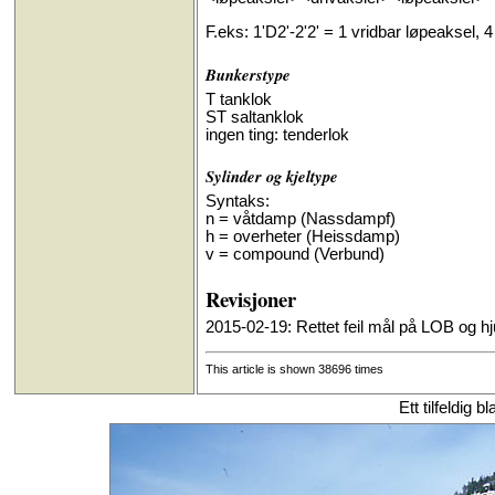
F.eks: 1'D2'-2'2' = 1 vridbar løpeaksel,
Bunkerstype
T tanklok
ST saltanklok
ingen ting: tenderlok
Sylinder og kjeltype
Syntaks:
n = våtdamp (Nassdampf)
h = overheter (Heissdamp)
v = compound (Verbund)
Revisjoner
2015-02-19: Rettet feil mål på LOB og h
This article is shown 38696 times
Ett tilfeldig 