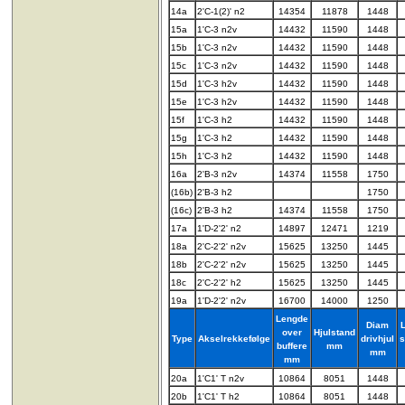
14a
2'C-1(2)' n2
14354
11878
1448
15a
1'C-3 n2v
14432
11590
1448
15b
1'C-3 n2v
14432
11590
1448
15c
1'C-3 n2v
14432
11590
1448
15d
1'C-3 h2v
14432
11590
1448
15e
1'C-3 h2v
14432
11590
1448
15f
1'C-3 h2
14432
11590
1448
15g
1'C-3 h2
14432
11590
1448
15h
1'C-3 h2
14432
11590
1448
16a
2'B-3 n2v
14374
11558
1750
(16b)
2'B-3 h2
1750
(16c)
2'B-3 h2
14374
11558
1750
17a
1'D-2'2' n2
14897
12471
1219
18a
2'C-2'2' n2v
15625
13250
1445
18b
2'C-2'2' n2v
15625
13250
1445
18c
2'C-2'2' h2
15625
13250
1445
19a
1'D-2'2' n2v
16700
14000
1250
Lengde
Diam
over
Hjulstand
Type
Akselrekkefølge
drivhjul
s
buffere
mm
mm
mm
20a
1'C1' T n2v
10864
8051
1448
20b
1'C1' T h2
10864
8051
1448