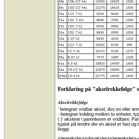
49b
1'Db'-2'2' h4v
22000
18425
1530
49c
1'D2'-2'2' h4v
22275
18425
1530
50a
1'C1' T h2
9250
6640
1050
51a
1'D1' T n2v
9650
7050
1050
51b
1'D1' T h2
9550
6950
1050
52a
1'D1' T h2
9650
6950
1050
53a
C ST n2
8935
4035
1220
54a
1'C1' T n2
10051
6706
990
55a
2'C T n2
10137
6150
1270
56a
B ST n2
7575
1985
1028
61a
E-3 h2
18910
14050
1400
63a
1'E-2'2' h2
22975
19000
1400
(63b)
1'E-4 h2
22775
18245
1400
Forklaring på "akselrekkefølge" 
Akselrekkefølge
' betegner vridbar aksel, dvs en eller a
- betegner kobling mellom to enheter, ty
( )' akslene i parentesen er vridbare. 
typisk på tendre der en aksel er fast og to
boggi.
<løpeaksler><drivaksler><løpeaksler>-