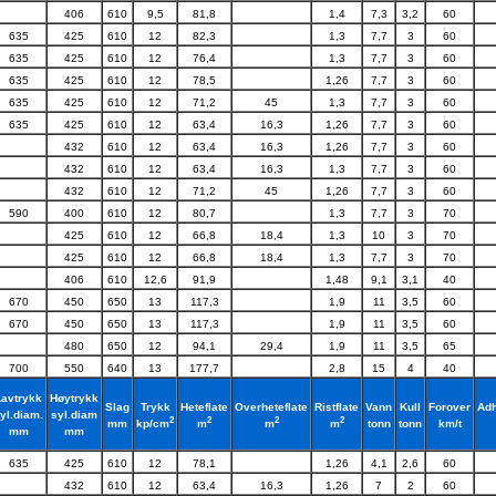
406
610
9,5
81,8
1,4
7,3
3,2
60
635
425
610
12
82,3
1,3
7,7
3
60
635
425
610
12
76,4
1,3
7,7
3
60
635
425
610
12
78,5
1,26
7,7
3
60
635
425
610
12
71,2
45
1,3
7,7
3
60
635
425
610
12
63,4
16,3
1,26
7,7
3
60
432
610
12
63,4
16,3
1,26
7,7
3
60
432
610
12
63,4
16,3
1,3
7,7
3
60
432
610
12
71,2
45
1,26
7,7
3
60
590
400
610
12
80,7
1,3
7,7
3
70
425
610
12
66,8
18,4
1,3
10
3
70
425
610
12
66,8
18,4
1,3
7,7
3
70
406
610
12,6
91,9
1,48
9,1
3,1
40
670
450
650
13
117,3
1,9
11
3,5
60
670
450
650
13
117,3
1,9
11
3,5
60
480
650
12
94,1
29,4
1,9
11
3,5
65
700
550
640
13
177,7
2,8
15
4
40
Lavtrykk
Høytrykk
Slag
Trykk
Heteflate
Overheteflate
Ristflate
Vann
Kull
Forover
Adh
yl.diam.
syl.diam
2
2
2
2
mm
tonn
tonn
km/t
kp/cm
m
m
m
mm
mm
635
425
610
12
78,1
1,26
4,1
2,6
60
432
610
12
63,4
16,3
1,26
7
2
60