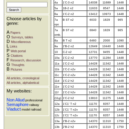
4a
1'C-3 n2
14038
11689
1448
5a
1B-2 n2
11633
8547
1448
6a
1'C-2 n2
13412
10973
1448
Choose articles by
7a
B ST n2
6033
1829
965
genre:
opr.
7a
B ST n2
6840
1829
965
A
Papers
omb.
O
Surveys, tables
8a
B T n2
6460
2000
1090
D
Miscellaneous
L
Links
9a
2'B-2 n2
12649
10440
1448
P
Web portal
10
C-2 n2
12731
9455
1448
S
Citations
10a
1'C-2 n2
13770
11284
1448
F
Research, discussion
11a
1'C-2 n2
14428
11342
1448
G
Thoughts
B
Pictures
11b
1'C-2 n2v
14428
11342
1448
11c
1'C-2 n2v
14428
11342
1448
All articles, cronological
11d
1'C-2 h2
14428
11342
1448
All articles, alphabetical
11e
1'C-2 h2
14428
11342
1448
My websites:
11f
1'C-2 h2v
14428
11342
1448
(11g)
1'C-2 h2
13810
11275
1448
Non Aliud
professional
Semaphore
12a
1'C1' T n2
11170
8357
1448
railway
Viaduct
model railroad
12b
1'C1' T n2v
11170
8357
1448
12c
1'C1' T n2v
11170
8357
1448
13a
2'B-2 n2v
14370
11310
1750
13b
2'B-2 h2
14370
11310
1750