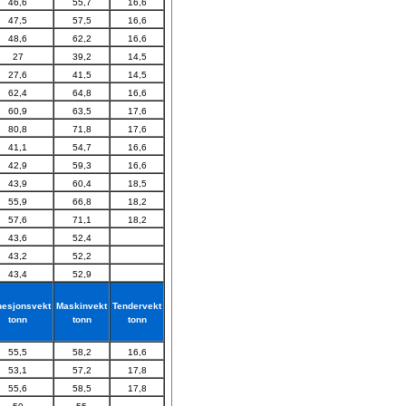
46,6
55,7
16,6
47,5
57,5
16,6
48,6
62,2
16,6
27
39,2
14,5
27,6
41,5
14,5
62,4
64,8
16,6
60,9
63,5
17,6
80,8
71,8
17,6
41,1
54,7
16,6
42,9
59,3
16,6
43,9
60,4
18,5
55,9
66,8
18,2
57,6
71,1
18,2
43,6
52,4
43,2
52,2
43,4
52,9
esjonsvekt
Maskinvekt
Tendervekt
tonn
tonn
tonn
55,5
58,2
16,6
53,1
57,2
17,8
55,6
58,5
17,8