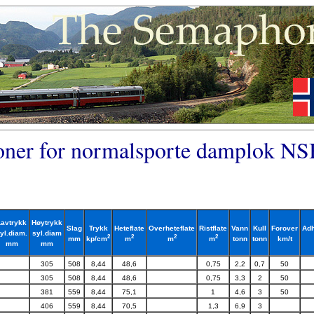
joner for normalsporte damplok NS
Lavtrykk
Høytrykk
Slag
Trykk
Heteflate
Overheteflate
Ristflate
Vann
Kull
Forover
Adh
yl.diam.
syl.diam
2
2
2
2
mm
tonn
tonn
km/t
kp/cm
m
m
m
mm
mm
305
508
8,44
48,6
0,75
2,2
0,7
50
305
508
8,44
48,6
0,75
3,3
2
50
381
559
8,44
75,1
1
4,6
3
50
406
559
8,44
70,5
1,3
6,9
3