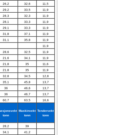
26,2
32,6
11,5
29,2
33,5
11,9
28,3
32,3
11,9
28,1
33,3
11,9
29,1
33,3
11,9
31,8
37,1
11,9
31,1
35,8
11,9
11,9
28,6
32,5
11,9
21,6
34,1
11,9
21,8
35
11,6
21,8
35
11,9
32,8
34,5
12,8
35,1
45,8
13,7
36
46,6
13,7
36
46,7
13,7
60,7
63,5
16,6
esjonsvekt
Maskinvekt
Tendervekt
tonn
tonn
tonn
28,2
39
34,1
41,2