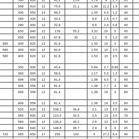
560
600
12
91,2
25,4
1,78
9
2,5
65
508
610
12
75,6
21,1
1,39
11,2
1,5
40
430
550
13
99,2
1,35
4,3
1,2
40
260
420
12
33,4
0,6
2,5
0,7
40
280
400
12
32,9
0,6
2,4
0,8
40
650
640
12
178
55,2
3,32
20
5
45
450
600
12
67,9
30
1,2
5
1,3
45
580
400
620
12
91,6
1,53
10
3
60
580
400
620
12
91,6
1,53
10
3,5
60
580
400
620
12
91,6
1,53
10
3,5
60
350
500
11
45,4
0,84
2,7
0,95
40
360
500
12
58,6
1,17
5,3
1,2
40
406
559
12
81,4
1,38
6,5
3
60
406
559
12
81,4
1,38
7,7
3
60
406
559
12
81,4
1,38
10
3
60
406
559
12
81,4
1,38
10
3,5
60
520
620
12
108,2
36,8
2,1
13
3,5
80
560
600
12
123,5
32,5
2,5
13
3,5
70
560
640
12
135,4
40,2
2,6
13
3,5
50
584
640
12
148,6
36,7
2,9
8
3
45
720
465
650
17
256
102
5
27,2
8,4
90