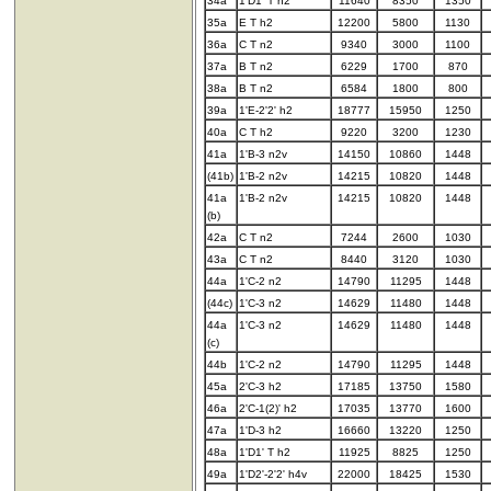
34a
1'D1' T h2
11640
8350
1350
35a
E T h2
12200
5800
1130
36a
C T n2
9340
3000
1100
37a
B T n2
6229
1700
870
38a
B T n2
6584
1800
800
39a
1'E-2'2' h2
18777
15950
1250
40a
C T h2
9220
3200
1230
41a
1'B-3 n2v
14150
10860
1448
(41b)
1'B-2 n2v
14215
10820
1448
41a
1'B-2 n2v
14215
10820
1448
(b)
42a
C T n2
7244
2600
1030
43a
C T n2
8440
3120
1030
44a
1'C-2 n2
14790
11295
1448
(44c)
1'C-3 n2
14629
11480
1448
44a
1'C-3 n2
14629
11480
1448
(c)
44b
1'C-2 n2
14790
11295
1448
45a
2'C-3 h2
17185
13750
1580
46a
2'C-1(2)' h2
17035
13770
1600
47a
1'D-3 h2
16660
13220
1250
48a
1'D1' T h2
11925
8825
1250
49a
1'D2'-2'2' h4v
22000
18425
1530