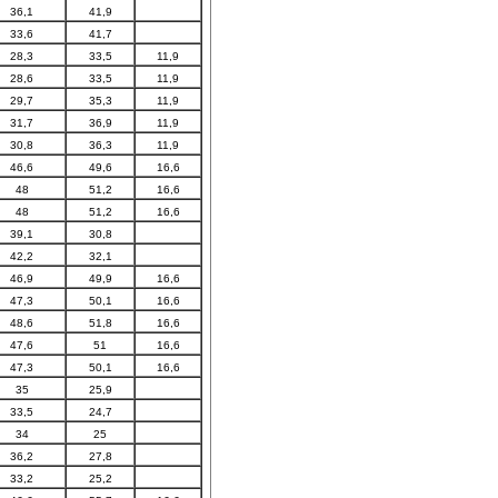
36,1
41,9
33,6
41,7
28,3
33,5
11,9
28,6
33,5
11,9
29,7
35,3
11,9
31,7
36,9
11,9
30,8
36,3
11,9
46,6
49,6
16,6
48
51,2
16,6
48
51,2
16,6
39,1
30,8
42,2
32,1
46,9
49,9
16,6
47,3
50,1
16,6
48,6
51,8
16,6
47,6
51
16,6
47,3
50,1
16,6
35
25,9
33,5
24,7
34
25
36,2
27,8
33,2
25,2