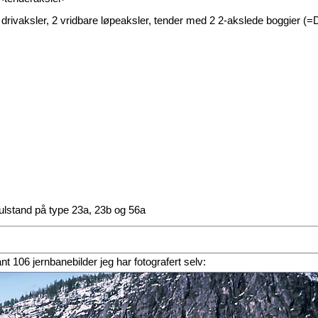
 4 drivaksler, 2 vridbare løpeaksler, tender med 2 2-akslede boggier 
julstand på type 23a, 23b og 56a
blant 106 jernbanebilder jeg har fotografert selv: