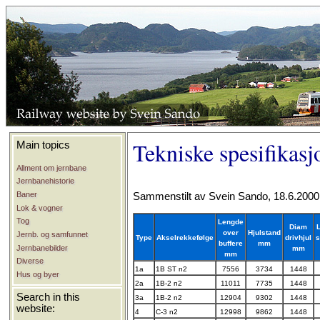
Tekniske spesifikas
Main topics
Allment om jernbane
Jernbanehistorie
Baner
Sammenstilt av Svein Sando, 18.6.2000
Lok & vogner
Tog
Lengde
Diam
over
Hjulstand
Jernb. og samfunnet
Type
Akselrekkefølge
drivhjul
s
buffere
mm
Jernbanebilder
mm
mm
Diverse
1a
1B ST n2
7556
3734
1448
Hus og byer
2a
1B-2 n2
11011
7735
1448
Search in this
3a
1B-2 n2
12904
9302
1448
website:
4
C-3 n2
12998
9862
1448