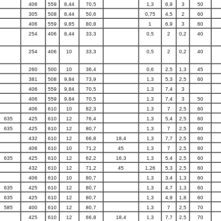
406
559
8,44
70,5
1,3
6,9
3
50
305
508
8,44
50,6
0,75
4,5
2
60
406
559
9,85
80,8
1
6,9
3
60
254
406
8,44
33,3
0,5
2
0,2
40
254
406
10
33,3
0,5
2
0,2
40
260
500
10
36,4
0,6
2,5
1,3
45
381
508
9,84
73,9
1,3
5,3
2,5
60
406
559
9,84
70,5
1,3
7,4
3
406
559
9,84
70,5
1,3
7,4
3
50
406
610
10
82,3
1,3
7
2,5
60
635
425
610
12
76,4
1,3
5,4
2,5
60
635
425
610
12
80,7
1,3
7
2,5
60
432
610
12
66,8
18,4
1,3
7,7
2,5
60
406
610
10
71,2
45
1,3
7
2,5
60
635
425
610
12
62,2
16,3
1,3
5,4
2,5
60
432
610
12
71,2
45
1,26
5,3
2,5
60
406
610
10
80,7
1,3
3,4
1,3
60
635
425
610
12
80,7
1,3
4,7
1,3
60
635
425
610
12
80,7
1,3
4,9
1,8
60
585
400
610
12
80,7
1,3
7
2,5
70
425
610
12
66,8
18,4
1,3
7,7
2,5
70