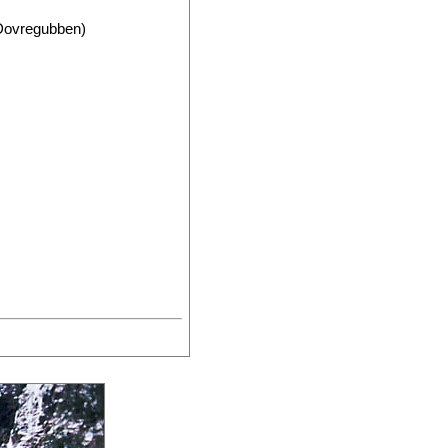
(=Dovregubben)