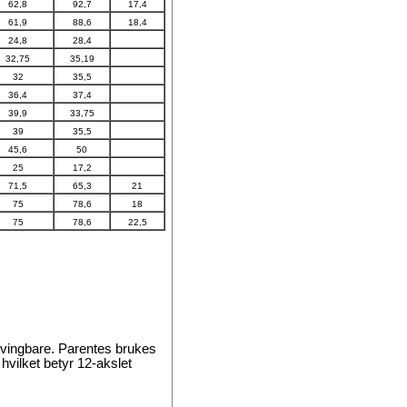
62,8
92,7
17,4
61,9
88,6
18,4
24,8
28,4
32,75
35,19
32
35,5
36,4
37,4
39,9
33,75
39
35,5
45,6
50
25
17,2
71,5
65,3
21
75
78,6
18
75
78,6
22,5
 svingbare. Parentes brukes
 hvilket betyr 12-akslet