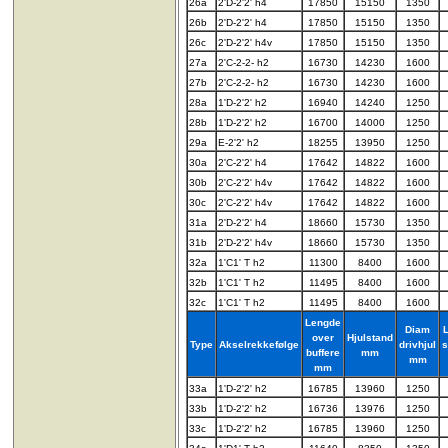
26a
2'D-2'2' h4
17850
15150
1350
26b
2'D-2'2' h4
17850
15150
1350
26c
2'D-2'2' h4v
17850
15150
1350
27a
2'C-2-2- h2
16730
14230
1600
27b
2'C-2-2- h2
16730
14230
1600
28a
1'D-2'2' h2
16940
14240
1250
28b
1'D-2'2' h2
16700
14000
1250
29a
E-2'2' h2
18255
13950
1250
30a
2'C-2'2' h4
17642
14822
1600
30b
2'C-2'2' h4v
17642
14822
1600
30c
2'C-2'2' h4v
17642
14822
1600
31a
2'D-2'2' h4
18660
15730
1350
31b
2'D-2'2' h4v
18660
15730
1350
32a
1'C1' T h2
11300
8400
1600
32b
1'C1' T h2
11495
8400
1600
32c
1'C1' T h2
11495
8400
1600
Lengde
Diam
over
Hjulstand
Type
Akselrekkefølge
drivhjul
s
buffere
mm
mm
mm
33a
1'D-2'2' h2
16785
13960
1250
33b
1'D-2'2' h2
16736
13976
1250
33c
1'D-2'2' h2
16785
13960
1250