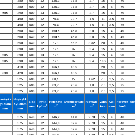
380
600
12
136,3
37,8
2,7
15
4
70
380
600
12
136,3
37,8
2,7
15
4
70
585
390
600
13
136,3
37,8
2,7
15
4
70
450
600
12
76,4
22,7
1,5
11
3,5
75
450
600
12
76,4
22,7
1,5
11
3,5
75
600
640
12
150,5
45,8
2,8
15
4
40
600
640
12
150,5
45,8
2,8
15
6
45
650
640
12
178
55,2
3,32
20
5
40
390
600
12
125
37
2,4
15
4
90
585
390
600
13
125
37
2,4
15
4
90
585
390
600
16
125
37
2,4
18,9
6
90
410
600
12
166,1
45,5
3
20
5
70
630
420
600
13
166,1
45,5
3
20
5
70
525
600
12
88,1
27
1,62
7,3
2,5
75
525
600
12
83,7
25,6
1,8
7,3
2,5
75
525
600
12
83,7
25,6
1,8
7,3
2,5
75
Lavtrykk
Høytrykk
Slag
Trykk
Heteflate
Overheteflate
Ristflate
Vann
Kull
Forover
Adh
yl.diam.
syl.diam
2
2
2
2
mm
tonn
tonn
km/t
kp/cm
m
m
m
mm
mm
575
640
12
146,2
41,8
2,78
15
4
40
575
640
12
144,8
39,6
2,78
15
4
40
575
640
12
144,8
39,6
2,78
15
4
40