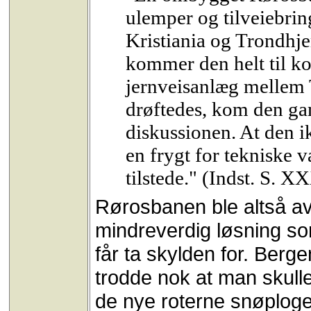
ulemper og tilveiebri
Kristiania og Trondh
kommer den helt til kor
jernveisanlæg mellem 
drøftedes, kom den ga
diskussionen. At den i
en frygt for tekniske 
tilstede." (Indst. S. X
Rørosbanen ble altså av 
mindreverdig løsning so
får ta skylden for. Berg
trodde nok at man skull
de nye roterne snøplog