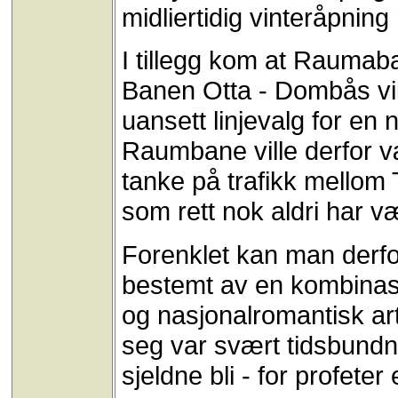
midliertidig vinteråpning
I tillegg kom at Raumaba
Banen Otta - Dombås vill
uansett linjevalg for en
Raumbane ville derfor v
tanke på trafikk mellom
som rett nok aldri har v
Forenklet kan man derfor
bestemt av en kombinasj
og nasjonalromantisk art,
seg var svært tidsbundn
sjeldne bli - for profeter 