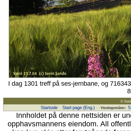
I dag 1301 treff på ses-jernbane, og 716343
8
© Sv
Startside
Start page (Eng.)
S
·
· ·
Visningsmåter:
Innholdet på denne nettsiden er un
opphavsmannens eiendom. All offentlig 