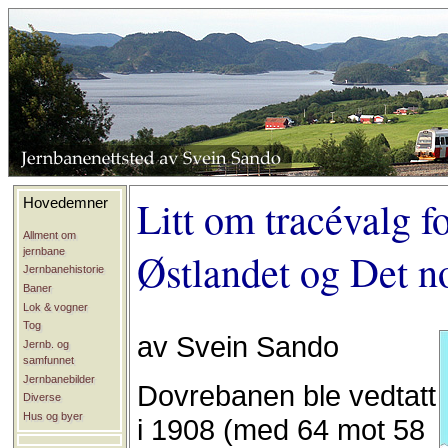
Litt om tracévalg 
Hovedemner
Allment om
jernbane
Østlandet og Det n
Jernbanehistorie
Baner
Lok & vogner
Tog
av Svein Sando
Jernb. og
samfunnet
Jernbanebilder
Dovrebanen ble vedtatt
Diverse
Hus og byer
i 1908 (med 64 mot 58