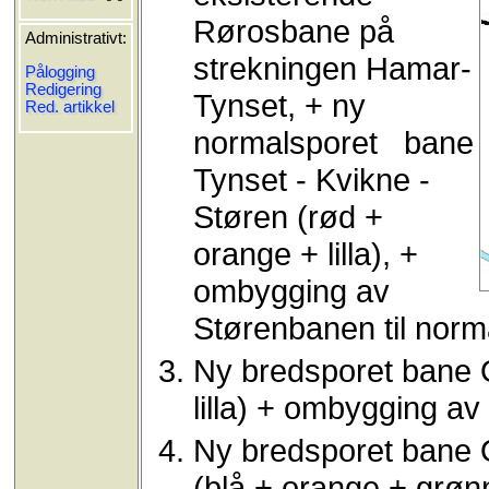
Rørosbane på
Administrativt:
strekningen Hamar-
Pålogging
Redigering
Tynset, + ny
Red. artikkel
normalsporet bane
Tynset - Kvikne -
Støren (rød +
orange + lilla), +
ombygging av
Størenbanen til norma
Ny bredsporet bane O
lilla) + ombygging av
Ny bredsporet bane O
(blå + orange + grøn