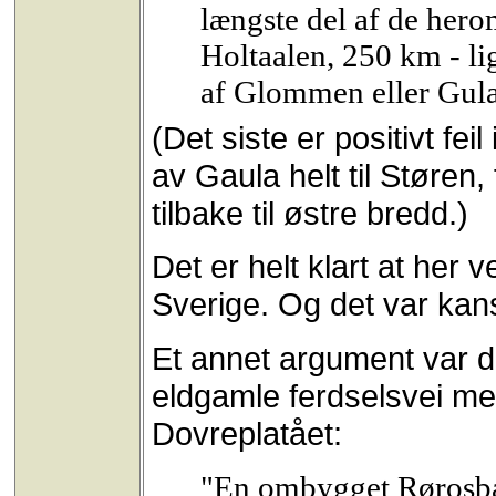
længste del af de hero
Holtaalen, 250 km - li
af Glommen eller Gula
(Det siste er positivt fei
av Gaula helt til Støren
tilbake til østre bredd.)
Det er helt klart at her 
Sverige. Og det var kans
Et annet argument var de
eldgamle ferdselsvei me
Dovreplatået:
"En ombygget Rørosba