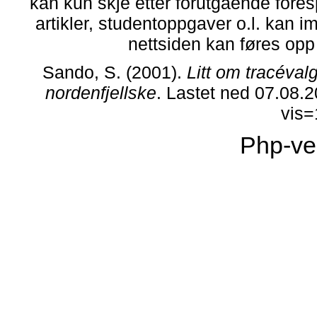
kan kun skje etter forutgående fores
artikler, studentoppgaver o.l. kan i
nettsiden kan føres opp i
Sando, S. (2001).
Litt om tracéva
nordenfjellske
. Lastet ned 07.08.
vis
Php-ve