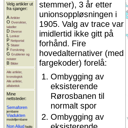
stemmer), 3 år etter
Velg artikler ut
fra sjanger:
unionsoppløsningen i
A
Artikler
1905. Valg av trace var
O
Oversikter,
tabeller
D
imidlertid ikke gitt på
Diverse
L
Lenker
P
forhånd. Fire
Nettportal
S
Sitater
F
Forskning
hovedalternativer (med
G
Grublerier og
notater
fargekoder) forelå:
B
Bilder
Alle artikler,
Ombygging av
kronologisk
Alle artikler,
eksisterende
alfabetisk
Rørosbanen til
Mine
nettsteder:
normalt spor
Semaforen
jernbane
Ombygging av
Viadukten
modelljernbane
eksisterende
Non Aliud
faglig