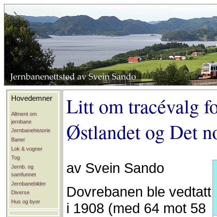
Litt om tracévalg 
Hovedemner
Allment om
jernbane
Østlandet og Det n
Jernbanehistorie
Baner
Lok & vogner
Tog
av Svein Sando
Jernb. og
samfunnet
Jernbanebilder
Dovrebanen ble vedtatt
Diverse
Hus og byer
i 1908 (med 64 mot 58