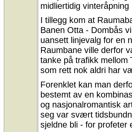
midliertidig vinteråpning
I tillegg kom at Raumaba
Banen Otta - Dombås vill
uansett linjevalg for en
Raumbane ville derfor v
tanke på trafikk mellom
som rett nok aldri har v
Forenklet kan man derfor
bestemt av en kombinasj
og nasjonalromantisk art,
seg var svært tidsbundn
sjeldne bli - for profeter 