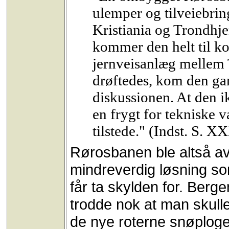
ulemper og tilveiebri
Kristiania og Trondh
kommer den helt til kor
jernveisanlæg mellem 
drøftedes, kom den ga
diskussionen. At den i
en frygt for tekniske 
tilstede." (Indst. S. X
Rørosbanen ble altså av 
mindreverdig løsning so
får ta skylden for. Berg
trodde nok at man skull
de nye roterne snøplog