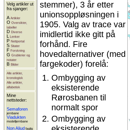
stemmer), 3 år etter
Velg artikler ut
fra sjanger:
unionsoppløsningen i
A
Artikler
1905. Valg av trace var
O
Oversikter,
tabeller
D
imidlertid ikke gitt på
Diverse
L
Lenker
P
forhånd. Fire
Nettportal
S
Sitater
F
Forskning
hovedalternativer (med
G
Grublerier og
notater
fargekoder) forelå:
B
Bilder
Alle artikler,
Ombygging av
kronologisk
Alle artikler,
eksisterende
alfabetisk
Rørosbanen til
Mine
nettsteder:
normalt spor
Semaforen
jernbane
Ombygging av
Viadukten
modelljernbane
eksisterende
Non Aliud
faglig