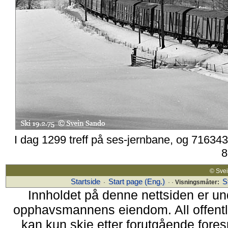
I dag 1299 treff på ses-jernbane, og 716343
8
© Sv
Startside
Start page (Eng.)
S
·
· ·
Visningsmåter:
Innholdet på denne nettsiden er un
opphavsmannens eiendom. All offentlig 
kan kun skje etter forutgående fores