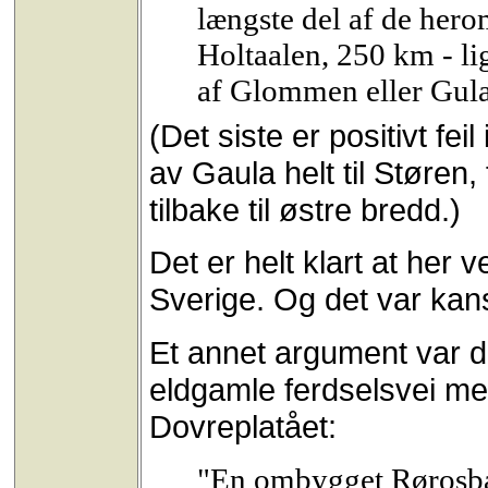
længste del af de hero
Holtaalen, 250 km - li
af Glommen eller Gula
(Det siste er positivt fei
av Gaula helt til Støren
tilbake til østre bredd.)
Det er helt klart at her 
Sverige. Og det var kans
Et annet argument var de
eldgamle ferdselsvei me
Dovreplatået:
"En ombygget Rørosba