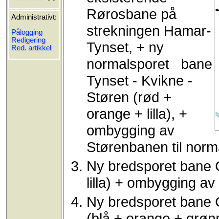
Rørosbane på
Administrativt:
strekningen Hamar-
Pålogging
Redigering
Tynset, + ny
Red. artikkel
normalsporet bane
Tynset - Kvikne -
Støren (rød +
orange + lilla), +
ombygging av
Størenbanen til norma
Ny bredsporet bane O
lilla) + ombygging av
Ny bredsporet bane O
(blå + orange + grøn