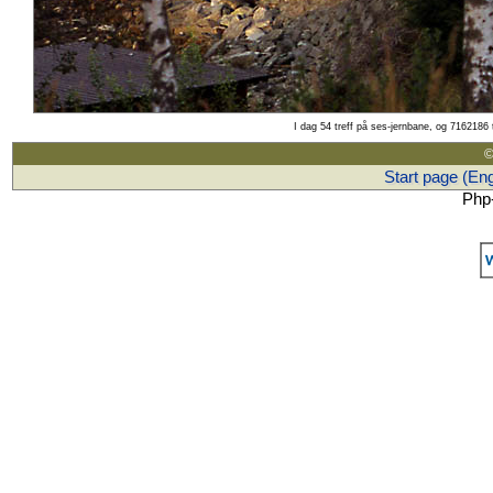
I dag 54 treff på ses-jernbane, og 7162186 
©
Start page (Eng
Php-