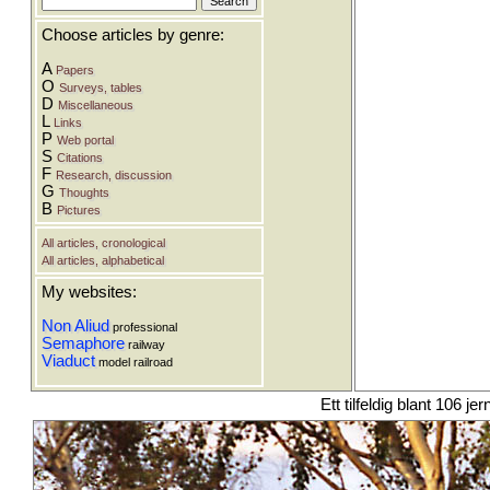
Choose articles by genre:
A
Papers
O
Surveys, tables
D
Miscellaneous
L
Links
P
Web portal
S
Citations
F
Research, discussion
G
Thoughts
B
Pictures
All articles, cronological
All articles, alphabetical
My websites:
Non Aliud
professional
Semaphore
railway
Viaduct
model railroad
Ett tilfeldig blant 106 je