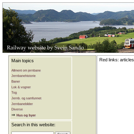
Red links: article
Main topics
Allment om jernbane
Jernbanehistorie
Baner
Lok & vogner
Tog
Jernb. og samfunnet
Jernbanebilder
Diverse
⇒
Hus og byer
Search in this website: