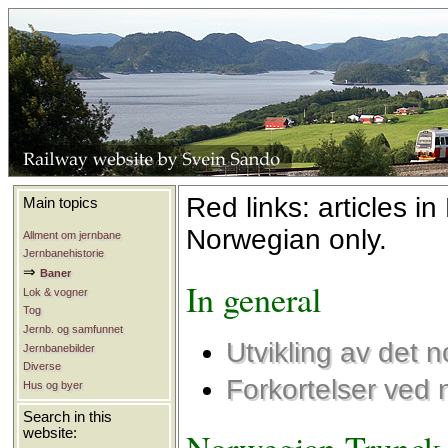
Red links: articles in
Main topics
Norwegian only.
Allment om jernbane
Jernbanehistorie
⇒
Baner
In general
Lok & vogner
Tog
Jernb. og samfunnet
Utvikling av det 
Jernbanebilder
Diverse
Forkortelser ved 
Hus og byer
Search in this
website: