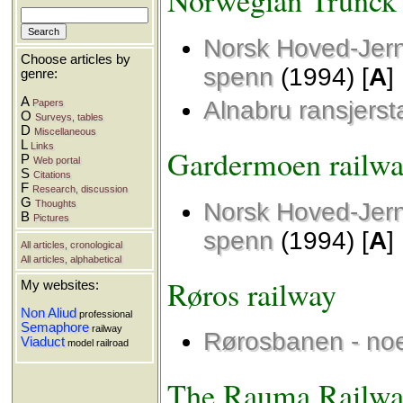
Norwegian Trunck
Norsk Hoved-Jer
Choose articles by
spenn
(1994) [
A
]
genre:
A
Alnabru ransjerst
Papers
O
Surveys, tables
D
Miscellaneous
L
Links
Gardermoen railw
P
Web portal
S
Citations
F
Research, discussion
G
Thoughts
Norsk Hoved-Jer
B
Pictures
spenn
(1994) [
A
]
All articles, cronological
All articles, alphabetical
Røros railway
My websites:
Non Aliud
professional
Semaphore
railway
Rørosbanen - noen
Viaduct
model railroad
The Rauma Railw