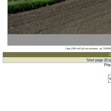
I dag 1309 treff på ses-jernbane, og 7163441
©
Start page (Eng
Php-