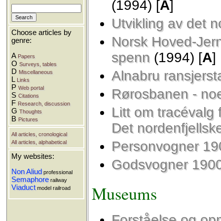
(1994) [
A
]
Utvikling av det 
Choose articles by
Norsk Hoved-Jer
genre:
spenn
(1994) [
A
]
A
Papers
O
Surveys, tables
D
Alnabru ransjerst
Miscellaneous
L
Links
P
Web portal
Rørosbanen - noen
S
Citations
F
Research, discussion
Litt om tracévalg
G
Thoughts
B
Pictures
Det nordenfjellsk
All articles, cronological
Personvogner 19
All articles, alphabetical
My websites:
Godsvogner 190
Non Aliud
professional
Semaphore
railway
Museums
Viaduct
model railroad
Forståelse og op