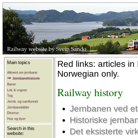
Red links: articles in
Main topics
Norwegian only.
Allment om jernbane
⇒
Jernbanehistorie
Baner
Railway history
Lok & vogner
Tog
Jernb. og samfunnet
Jernbanen ved et 
Jernbanebilder
Diverse
Historiske jernban
Hus og byer
Search in this
Det eksisterte vir
website: