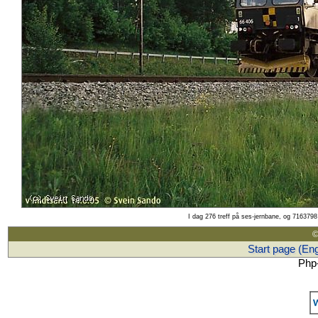
I dag 276 treff på ses-jernbane, og 7163798 
©
Start page (Eng
Php-